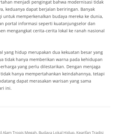
ertahan menjadi pengingat bahwa modernisasi tidak
a, keduanya dapat berjalan beriringan. Banyak
ogi untuk memperkenalkan budaya mereka ke dunia,
an portal informasi seperti kuatanjungselor dan
n mengangkat cerita-cerita lokal ke ranah nasional
kal yang hidup merupakan dua kekuatan besar yang
ya tidak hanya memberikan warna pada kehidupan
 berharga yang perlu dilestarikan. Dengan menjaga
 tidak hanya mempertahankan keindahannya, tetapi
ndatang dapat merasakan warisan yang sama
i ini.
ed
Alam Tropis Megah
,
Budaya Lokal Hidup
,
Kearifan Tradisi