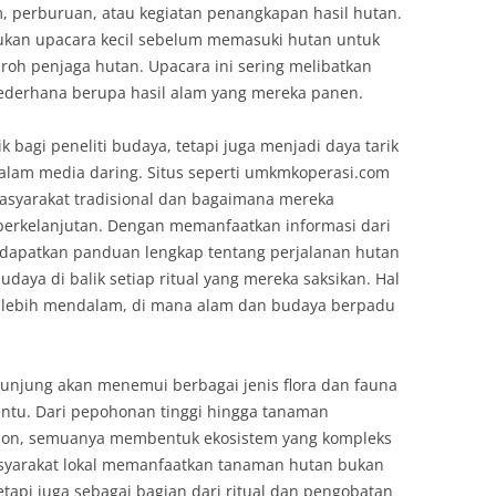
, perburuan, atau kegiatan penangkapan hasil hutan.
ukan upacara kecil sebelum memasuki hutan untuk
roh penjaga hutan. Upacara ini sering melibatkan
ederhana berupa hasil alam yang mereka panen.
k bagi peneliti budaya, tetapi juga menjadi daya tarik
dalam media daring. Situs seperti umkmkoperasi.com
asyarakat tradisional dan bagaimana mereka
berkelanjutan. Dengan memanfaatkan informasi dari
apatkan panduan lengkap tentang perjalanan hutan
daya di balik setiap ritual yang mereka saksikan. Hal
 lebih mendalam, di mana alam dan budaya berpadu
gunjung akan menemui berbagai jenis flora dan fauna
tentu. Dari pepohonan tinggi hingga tanaman
on, semuanya membentuk ekosistem yang kompleks
syarakat lokal memanfaatkan tanaman hutan bukan
etapi juga sebagai bagian dari ritual dan pengobatan