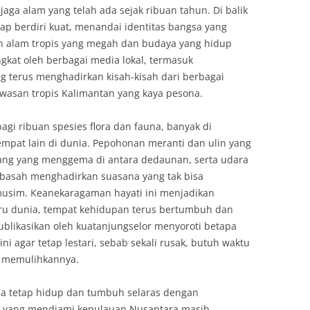
ga alam yang telah ada sejak ribuan tahun. Di balik
tap berdiri kuat, menandai identitas bangsa yang
 alam tropis yang megah dan budaya yang hidup
gkat oleh berbagai media lokal, termasuk
g terus menghadirkan kisah-kisah dari berbagai
awasan tropis Kalimantan yang kaya pesona.
agi ribuan spesies flora dan fauna, banyak di
empat lain di dunia. Pepohonan meranti dan ulin yang
gang yang menggema di antara dedaunan, serta udara
asah menghadirkan suasana yang tak bisa
musim. Keanekaragaman hayati ini menjadikan
aru dunia, tempat kehidupan terus bertumbuh dan
publikasikan oleh kuatanjungselor menyoroti betapa
ni agar tetap lestari, sebab sekali rusak, butuh waktu
k memulihkannya.
sia tetap hidup dan tumbuh selaras dengan
i yang mendiami kepulauan Nusantara masih