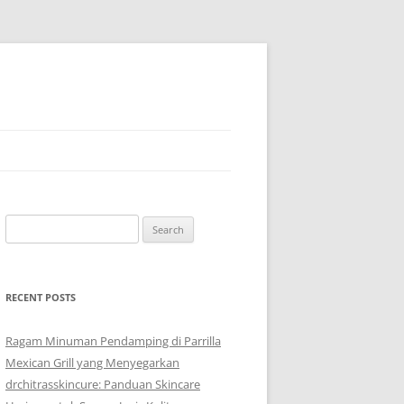
Search
for:
RECENT POSTS
Ragam Minuman Pendamping di Parrilla
Mexican Grill yang Menyegarkan
drchitrasskincure: Panduan Skincare