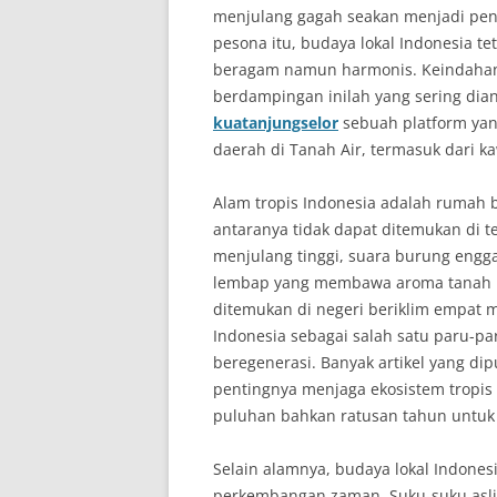
menjulang gagah seakan menjadi penja
pesona itu, budaya lokal Indonesia te
beragam namun harmonis. Keindahan
berdampingan inilah yang sering dian
kuatanjungselor
sebuah platform yan
daerah di Tanah Air, termasuk dari k
Alam tropis Indonesia adalah rumah b
antaranya tidak dapat ditemukan di t
menjulang tinggi, suara burung eng
lembap yang membawa aroma tanah b
ditemukan di negeri beriklim empat 
Indonesia sebagai salah satu paru-p
beregenerasi. Banyak artikel yang di
pentingnya menjaga ekosistem tropis i
puluhan bahkan ratusan tahun untu
Selain alamnya, budaya lokal Indone
perkembangan zaman. Suku-suku asl