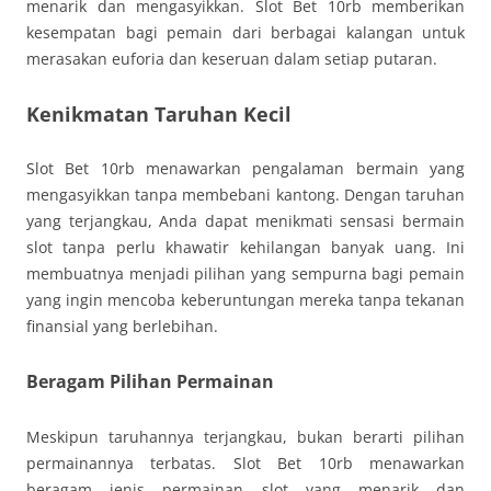
menarik dan mengasyikkan. Slot Bet 10rb memberikan
kesempatan bagi pemain dari berbagai kalangan untuk
merasakan euforia dan keseruan dalam setiap putaran.
Kenikmatan Taruhan Kecil
Slot Bet 10rb menawarkan pengalaman bermain yang
mengasyikkan tanpa membebani kantong. Dengan taruhan
yang terjangkau, Anda dapat menikmati sensasi bermain
slot tanpa perlu khawatir kehilangan banyak uang. Ini
membuatnya menjadi pilihan yang sempurna bagi pemain
yang ingin mencoba keberuntungan mereka tanpa tekanan
finansial yang berlebihan.
Beragam Pilihan Permainan
Meskipun taruhannya terjangkau, bukan berarti pilihan
permainannya terbatas. Slot Bet 10rb menawarkan
beragam jenis permainan slot yang menarik dan