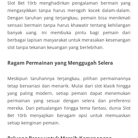
Slot Bet 10rb menghadirkan pengalaman bermain yang
mengasyikkan tanpa harus merogoh kocek dalam-dalam.
Dengan taruhan yang terjangkau, pemain bisa menikmati
sensasi bermain tanpa harus khawatir tentang kehilangan
banyak uang. Ini membuka pintu bagi pemain dari
berbagai lapisan masyarakat untuk merasakan kesenangan
slot tanpa tekanan keuangan yang berlebihan.
Ragam Permainan yang Menggugah Selera
Meskipun taruhannya terjangkau, pilihan permainannya
tetap bervariasi dan menarik. Mulai dari slot klasik hingga
yang paling modern, setiap pemain dapat menemukan
permainan yang sesuai dengan selera dan preferensi
mereka. Dari petualangan hingga tema fantasi, dunia Slot
Bet 10rb menyajikan beragam opsi untuk memuaskan
setiap keinginan pemain.