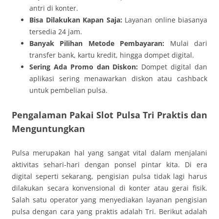
antri di konter.
Bisa Dilakukan Kapan Saja:
Layanan online biasanya
tersedia 24 jam.
Banyak Pilihan Metode Pembayaran:
Mulai dari
transfer bank, kartu kredit, hingga dompet digital.
Sering Ada Promo dan Diskon:
Dompet digital dan
aplikasi sering menawarkan diskon atau cashback
untuk pembelian pulsa.
Pengalaman Pakai Slot Pulsa Tri Praktis dan
Menguntungkan
Pulsa merupakan hal yang sangat vital dalam menjalani
aktivitas sehari-hari dengan ponsel pintar kita. Di era
digital seperti sekarang, pengisian pulsa tidak lagi harus
dilakukan secara konvensional di konter atau gerai fisik.
Salah satu operator yang menyediakan layanan pengisian
pulsa dengan cara yang praktis adalah Tri. Berikut adalah