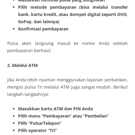
Pilih metode pembayaran (bisa melalui transfer
bank, kartu kredit, atau dompet digital seperti OVO,
GoPay, dan lainnya)
Konfirmasi pembayaran
Pulsa akan langsung masuk ke nomor Anda setelah
pembayaran berhasil.
2. Melalui ATM
Jika Anda lebih nyaman menggunakan layanan perbankan,
mengisi pulsa Tri melalui ATM juga sangat mudah. Berikut
langkah-langkahnya:
Masukkan kartu ATM dan PIN Anda
Pilih menu “Pembayaran” atau “Pembelian”
Pilih “Pulsa/Telepon”
Pilih operator “Tri”