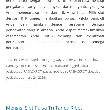
Bermain slot dengan deposit 10 ribu rupiah bisa menjadi
pengalaman yang menyenangkan dan menguntungkan jika
Anda menggunakan tips dan trik yang tepat. Pilih slot
dengan RTP tinggi, manfaatkan bonus, kelola bankroll
Anda, dan mainkan dengan kesabaran. Dengan
pendekatan yang bijaksana, Anda dapat memaksimalkan
kesempatan Anda untuk menang dan menikmati
permainan slot online. Selamat bermain dan semoga
beruntung!
This entry was posted in
mahjong ways
,
Poker Online
,
Slot Flow
Gaming
,
Slot Gacor
,
Slot Online
,
Slot88
and tagged
daftar
pasjackpot
,
PASJACKPOT
,
pasjackpot login
,
PASJACKPOT slot
,
slot
pasjackpot
on
July 24, 2024
.
Mengisi Slot Pulsa Tri Tanpa Ribet