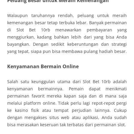
Peluang Besar untuk Meraih Kemenangan
Walaupun taruhannya rendah, peluang untuk meraih
kemenangan besar tetap terbuka lebar. Banyak permainan
di Slot Bet 10rb menawarkan pembayaran yang
menggiurkan, kadang bahkan lebih dari yang bisa Anda
bayangkan. Dengan sedikit keberuntungan dan strategi
yang tepat, siapa pun bisa membawa pulang hadiah besar.
Kenyamanan Bermain Online
Salah satu keunggulan utama dari Slot Bet 10rb adalah
kenyamanan bermainnya. Pemain dapat menikmati
permainan favorit mereka kapan saja dan di mana saja
melalui platform online. Tidak perlu lagi repot-repot pergi
ke kasino fisik atau tempat perjudian lainnya. Cukup
dengan mengakses situs web atau aplikasi, Anda sudah
bisa merasakan keseruan tak terbatas dari permainan slot.