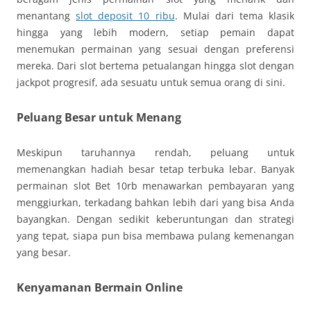
menantang
slot deposit 10 ribu
. Mulai dari tema klasik
hingga yang lebih modern, setiap pemain dapat
menemukan permainan yang sesuai dengan preferensi
mereka. Dari slot bertema petualangan hingga slot dengan
jackpot progresif, ada sesuatu untuk semua orang di sini.
Peluang Besar untuk Menang
Meskipun taruhannya rendah, peluang untuk
memenangkan hadiah besar tetap terbuka lebar. Banyak
permainan slot Bet 10rb menawarkan pembayaran yang
menggiurkan, terkadang bahkan lebih dari yang bisa Anda
bayangkan. Dengan sedikit keberuntungan dan strategi
yang tepat, siapa pun bisa membawa pulang kemenangan
yang besar.
Kenyamanan Bermain Online