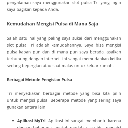
pengalaman saya menggunakan slot pulsa Tri yang ingin
saya bagikan kepada Anda.
Kemudahan Mengisi Pulsa di Mana Saja
Salah satu hal yang paling saya sukai dari menggunakan
slot pulsa Tri adalah kemudahannya. Saya bisa mengisi
pulsa kapan pun dan di mana pun saya berada, asalkan
terhubung dengan internet. Ini sangat memudahkan ketika
sedang bepergian atau saat malas untuk keluar rumah.
Berbagai Metode Pengisian Pulsa
Tri menyediakan berbagai metode yang bisa kita pilih
untuk mengisi pulsa. Beberapa metode yang sering saya
gunakan antara lain:
Aplikasi MyTri
: Aplikasi ini sangat membantu karena
dengan beberapa langkah mudah, saya bisa mengisi