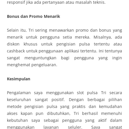
responsif jika ada pertanyaan atau masalah teknis.
Bonus dan Promo Menarik
Selain itu, Tri sering menawarkan promo dan bonus yang
menarik untuk pengguna setia mereka. Misalnya, ada
diskon khusus untuk pengisian pulsa tertentu atau
cashback untuk penggunaan aplikasi tertentu. Ini tentunya
sangat menguntungkan bagi pengguna yang ingin
menghemat pengeluaran.
Kesimpulan
Pengalaman saya menggunakan slot pulsa Tri secara
keseluruhan sangat positif. Dengan berbagai pilihan
metode pengisian pulsa yang praktis dan kemudahan
akses kapan pun dibutuhkan, Tri berhasil memenuhi
kebutuhan saya sebagai pengguna yang aktif dalam
menggunakan layanan seluler. Saya sangat