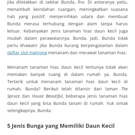
jika diletakkan di sekitar Bunda, lho. Di antaranya yaitu,
menambah keindahan ruangan, meningkatkan suasana
hati yang positif, menjernihkan udara dan membuat
Bunda merasa terhubung dengan alam tanpa harus
keluar. Kebanyakan jenis tanaman hias daun kecil juga
mudah dalam perawatannya, Bunda. Jadi, Bunda tidak
perlu khawatir jika Bunda kurang berpengalaman dalam
daftar slot mahjong
menanam dan merawat tanaman hias.
Menanam tanaman hias daun kecil tentunya tidak akan
memakan banyak ruang di dalam rumah ya, Bunda.
Tertarik untuk menanam tanaman hias daun kecil di
rumah, Bunda? Berikut telah dilansir dari laman
The
Spruce
dan
House Beautiful
, beberapa jenis tanaman hias
daun kecil yang bisa Bunda tanam di rumah. Yuk simak
selengkapnya, Bunda.
5 Jenis Bunga yang Memiliki Daun Kecil