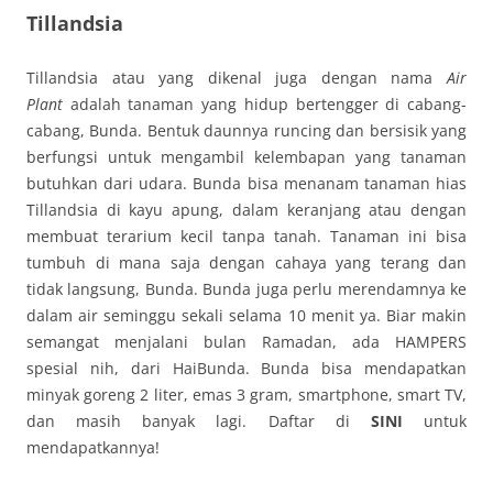
Tillandsia
Tillandsia atau yang dikenal juga dengan nama
Air
Plant
adalah tanaman yang hidup bertengger di cabang-
cabang, Bunda. Bentuk daunnya runcing dan bersisik yang
berfungsi untuk mengambil kelembapan yang tanaman
butuhkan dari udara. Bunda bisa menanam tanaman hias
Tillandsia di kayu apung, dalam keranjang atau dengan
membuat terarium kecil tanpa tanah. Tanaman ini bisa
tumbuh di mana saja dengan cahaya yang terang dan
tidak langsung, Bunda. Bunda juga perlu merendamnya ke
dalam air seminggu sekali selama 10 menit ya. Biar makin
semangat menjalani bulan Ramadan, ada HAMPERS
spesial nih, dari HaiBunda. Bunda bisa mendapatkan
minyak goreng 2 liter, emas 3 gram, smartphone, smart TV,
dan masih banyak lagi. Daftar di
SINI
untuk
mendapatkannya!