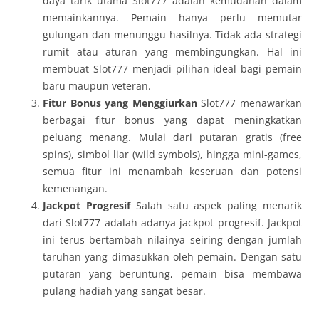
daya tarik utama Slot777 adalah kemudahan dalam
memainkannya. Pemain hanya perlu memutar
gulungan dan menunggu hasilnya. Tidak ada strategi
rumit atau aturan yang membingungkan. Hal ini
membuat Slot777 menjadi pilihan ideal bagi pemain
baru maupun veteran.
Fitur Bonus yang Menggiurkan
Slot777 menawarkan
berbagai fitur bonus yang dapat meningkatkan
peluang menang. Mulai dari putaran gratis (free
spins), simbol liar (wild symbols), hingga mini-games,
semua fitur ini menambah keseruan dan potensi
kemenangan.
Jackpot Progresif
Salah satu aspek paling menarik
dari Slot777 adalah adanya jackpot progresif. Jackpot
ini terus bertambah nilainya seiring dengan jumlah
taruhan yang dimasukkan oleh pemain. Dengan satu
putaran yang beruntung, pemain bisa membawa
pulang hadiah yang sangat besar.