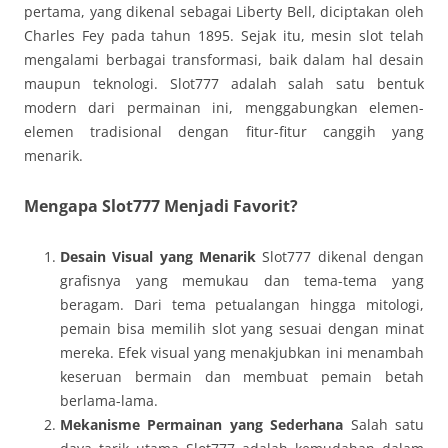
pertama, yang dikenal sebagai Liberty Bell, diciptakan oleh
Charles Fey pada tahun 1895. Sejak itu, mesin slot telah
mengalami berbagai transformasi, baik dalam hal desain
maupun teknologi. Slot777 adalah salah satu bentuk
modern dari permainan ini, menggabungkan elemen-
elemen tradisional dengan fitur-fitur canggih yang
menarik.
Mengapa Slot777 Menjadi Favorit?
Desain Visual yang Menarik
Slot777 dikenal dengan
grafisnya yang memukau dan tema-tema yang
beragam. Dari tema petualangan hingga mitologi,
pemain bisa memilih slot yang sesuai dengan minat
mereka. Efek visual yang menakjubkan ini menambah
keseruan bermain dan membuat pemain betah
berlama-lama.
Mekanisme Permainan yang Sederhana
Salah satu