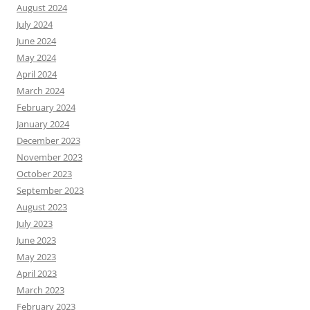
August 2024
July 2024
June 2024
May 2024
April 2024
March 2024
February 2024
January 2024
December 2023
November 2023
October 2023
September 2023
August 2023
July 2023
June 2023
May 2023
April 2023
March 2023
February 2023