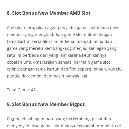
8. Slot Bonus New Member AMB Slot
Ambslot merupakan agen penyedia game slot bonus new
member yang menghadirkan game slot online dengan
tema kartun serta film-film terkenal menjadi tema dari
game yang mereka kembangkang menjadikan agen yang
satu ini berbeda dari yang lain karena keunikannya.
cobalah untuk merasakan sensasi bermain game slot
online dengan tema kartun dan film seperti minion, kungfu
panda, doraemon, dan masih banyak lagi.
Total Game: 42
9. Slot Bonus New Member Bigpot
Bigpot adalah agen baru yang berkembang pesat dan
menyenyediakan game slot bonus new member modern di