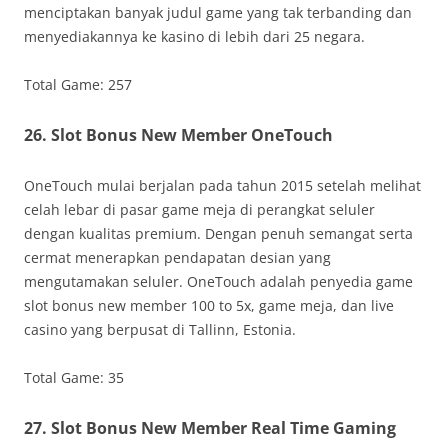
menciptakan banyak judul game yang tak terbanding dan
menyediakannya ke kasino di lebih dari 25 negara.
Total Game: 257
26. Slot Bonus New Member OneTouch
OneTouch mulai berjalan pada tahun 2015 setelah melihat
celah lebar di pasar game meja di perangkat seluler
dengan kualitas premium. Dengan penuh semangat serta
cermat menerapkan pendapatan desian yang
mengutamakan seluler. OneTouch adalah penyedia game
slot bonus new member 100 to 5x, game meja, dan live
casino yang berpusat di Tallinn, Estonia.
Total Game: 35
27. Slot Bonus New Member Real Time Gaming