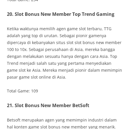
20. Slot Bonus New Member Top Trend Gaming
Ketika waktunya memilih agen game slot terbaru, TTG
adalah yang top di urutan. Sebagai pionir gamenya
dipercaya di kebanyakan situs slot slot bonus new member
100 to 10x. Sebagai perusahaan di Asia, mereka bangga
dengan melakukan sesuatu hanya dengan cara Asia. Top
Trend menjadi salah satu yang pertama menyediakan
game slot ke Asia. Mereka menjadi pionir dalam memimpin
pasar game slot online di Asia.
Total Game: 109
21. Slot Bonus New Member BetSoft
Betsoft merupakan agen yang memimpin industri dalam
hal konten game slot bonus new member yang menarik.