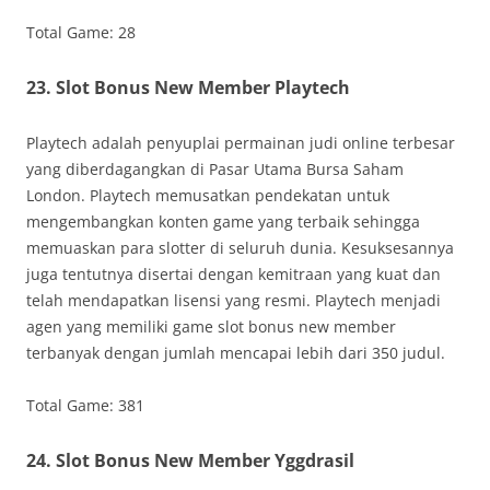
Total Game: 28
23. Slot Bonus New Member Playtech
Playtech adalah penyuplai permainan judi online terbesar
yang diberdagangkan di Pasar Utama Bursa Saham
London. Playtech memusatkan pendekatan untuk
mengembangkan konten game yang terbaik sehingga
memuaskan para slotter di seluruh dunia. Kesuksesannya
juga tentutnya disertai dengan kemitraan yang kuat dan
telah mendapatkan lisensi yang resmi. Playtech menjadi
agen yang memiliki game slot bonus new member
terbanyak dengan jumlah mencapai lebih dari 350 judul.
Total Game: 381
24. Slot Bonus New Member Yggdrasil