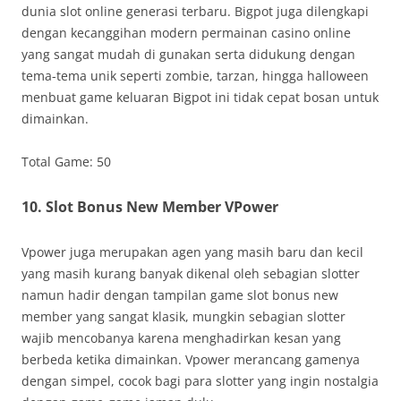
dunia slot online generasi terbaru. Bigpot juga dilengkapi
dengan kecanggihan modern permainan casino online
yang sangat mudah di gunakan serta didukung dengan
tema-tema unik seperti zombie, tarzan, hingga halloween
menbuat game keluaran Bigpot ini tidak cepat bosan untuk
dimainkan.
Total Game: 50
10. Slot Bonus New Member VPower
Vpower juga merupakan agen yang masih baru dan kecil
yang masih kurang banyak dikenal oleh sebagian slotter
namun hadir dengan tampilan game slot bonus new
member yang sangat klasik, mungkin sebagian slotter
wajib mencobanya karena menghadirkan kesan yang
berbeda ketika dimainkan. Vpower merancang gamenya
dengan simpel, cocok bagi para slotter yang ingin nostalgia