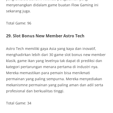
menyenangkan didalam game buatan Flow Gaming ini
sekarang juga.
Total Game: 96
29. Slot Bonus New Member Astro Tech
Astro Tech memiliki gaya Asia yang kaya dan inovatif,
menghadirkan lebih dari 30 game slot bonus new member
klasik, game ikan yang levelnya tak dapat di prediksi dan
kategori pertarungan menara pertama di industri nya.
Mereka memastikan para pemain bisa menikmati
permainan yang paling sempurna. Mereka menyediakan
mekanismne permainan yang paling aman dan adil serta
profesional dan berkualitas tinggi.
Total Game: 34