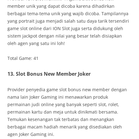
member unik yang dapat dicoba karena dihadirkan
berbagai tema-tema unik yang wajib dicoba. Tampilannya
yang portrait juga menjadi salah satu daya tarik tersendiri
game slot online dari ION Slot juga serta didukung oleh
sistem jackpot dengan nilai yang besar telah disiapkan
oleh agen yang satu ini loh!
Total Game: 41
13. Slot Bonus New Member Joker
Provider penyedia game slot bonus new member dengan
nama lain Joker Gaming ini menawarkan produk
permainan judi online yang banyak seperti slot, rolet,
permainan kartu dan meja untuk dinikmati bersama.
Temukan kesenangan tak terbatas dan menangkan
berbagai macam hadiah menarik yang disediakan oleh
agen Joker Gaming ini.