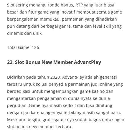
Slot sering menang, ronde bonus, RTP yang luar biasa
besar dan fitur game yang inovatif membuat semua game
berpengalaman memukau. permainan yang dihadirkan
pun datang dari berbagai genre, tema dan level skill yang
dinamis dan unik.
Total Game: 126
22. Slot Bonus New Member AdvantPlay
Didirikan pada tahun 2020, AdvantPlay adalah generasi
terbaru untuk solusi penyedia permainan judi online yang
berdedikasi untuk mengembangkan game kasino dan
mengantarkan pengalaman di dunia nyata ke dunia
perjudian. Game nya masih sedikit dan bisa dihitung
dengan jari karena agennya terbilang masih sangat baru.
Meskipun begitu, grafis game nya sudah bagus untuk agen
slot bonus new member terbaru.