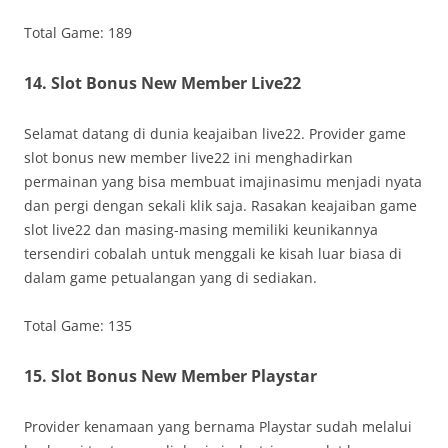
Total Game: 189
14. Slot Bonus New Member Live22
Selamat datang di dunia keajaiban live22. Provider game
slot bonus new member live22 ini menghadirkan
permainan yang bisa membuat imajinasimu menjadi nyata
dan pergi dengan sekali klik saja. Rasakan keajaiban game
slot live22 dan masing-masing memiliki keunikannya
tersendiri cobalah untuk menggali ke kisah luar biasa di
dalam game petualangan yang di sediakan.
Total Game: 135
15. Slot Bonus New Member Playstar
Provider kenamaan yang bernama Playstar sudah melalui