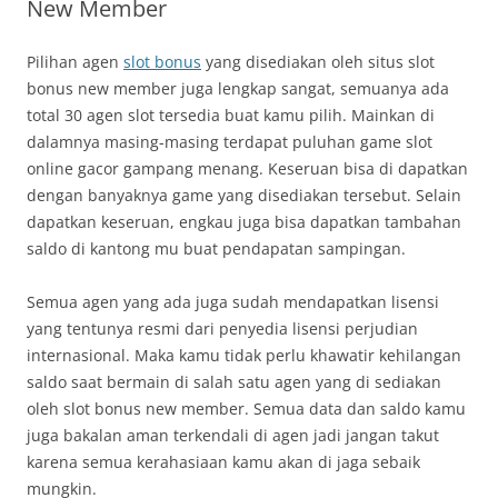
New Member
Pilihan agen
slot bonus
yang disediakan oleh situs slot
bonus new member juga lengkap sangat, semuanya ada
total 30 agen slot tersedia buat kamu pilih. Mainkan di
dalamnya masing-masing terdapat puluhan game slot
online gacor gampang menang. Keseruan bisa di dapatkan
dengan banyaknya game yang disediakan tersebut. Selain
dapatkan keseruan, engkau juga bisa dapatkan tambahan
saldo di kantong mu buat pendapatan sampingan.
Semua agen yang ada juga sudah mendapatkan lisensi
yang tentunya resmi dari penyedia lisensi perjudian
internasional. Maka kamu tidak perlu khawatir kehilangan
saldo saat bermain di salah satu agen yang di sediakan
oleh slot bonus new member. Semua data dan saldo kamu
juga bakalan aman terkendali di agen jadi jangan takut
karena semua kerahasiaan kamu akan di jaga sebaik
mungkin.