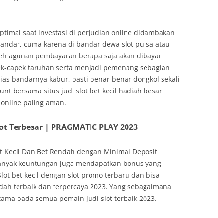
 optimal saat investasi di perjudian online didambakan
bandar, cuma karena di bandar dewa slot pulsa atau
oleh agunan pembayaran berapa saja akan dibayar
apek-capek taruhan serta menjadi pemenang sebagian
lias bandarnya kabur, pasti benar-benar dongkol sekali
unt bersama situs judi slot bet kecil hadiah besar
 online paling aman.
kpot Terbesar | PRAGMATIC PLAY 2023
Bet Kecil Dan Bet Rendah dengan Minimal Deposit
nyak keuntungan juga mendapatkan bonus yang
lot bet kecil dengan slot promo terbaru dan bisa
 rendah terbaik dan terpercaya 2023. Yang sebagaimana
utama pada semua pemain judi slot terbaik 2023.