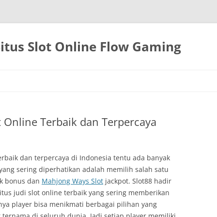
itus Slot Online Flow Gaming
t Online Terbaik dan Terpercaya
terbaik dan terpercaya di Indonesia tentu ada banyak
 yang sering diperhatikan adalah memilih salah satu
ak bonus dan
Mahjong Ways Slot
jackpot. Slot88 hadir
us judi slot online terbaik yang sering memberikan
nya player bisa menikmati berbagai pilihan yang
t ternama di seluruh dunia. Jadi setiap player memiliki