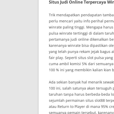
Situs Judi Online Terpercaya Wi
Trik mendapatkan pendapatan tambah
perlu mencari yaitu info perihal perm
winrate paling tinggi. Mengapa harus 
pulsa winrate tertinggi di dalam tar
pertamanya judi online dikenalkan be
karenanya winrate bisa dipastikan ol
yang telah punya rekam jejak bagus
fair play. Seperti situs slot pulsa ya
cuma ambil komisi 5% dari semuanya 
100 % ini yang membikin kalian kia
Ada sekian banyak hal menarik sewak
100 ini, salah satunya akan tersugu
taruhan tanpa harus berbeda-beda log
sejumlah permainan situs slot88 terpe
atau Return to Player di mana 95% cr
semuanya pemain tersebut, karenany