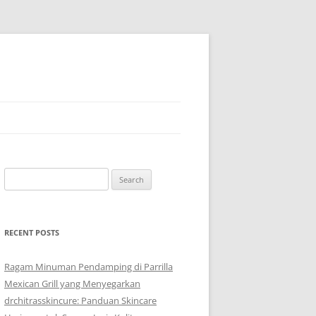
Search
for:
RECENT POSTS
Ragam Minuman Pendamping di Parrilla
Mexican Grill yang Menyegarkan
drchitrasskincure: Panduan Skincare