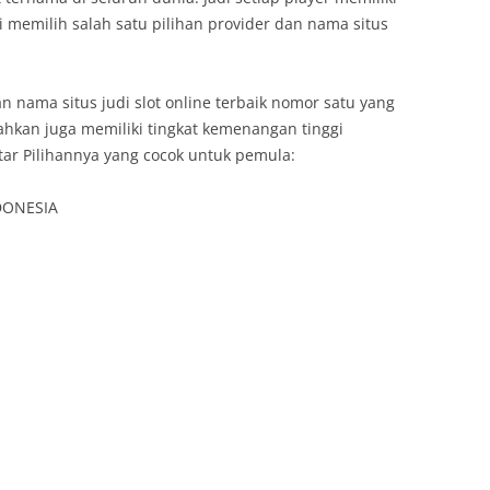
memilih salah satu pilihan provider dan nama situs
n nama situs judi slot online terbaik nomor satu yang
ahkan juga memiliki tingkat kemenangan tinggi
ar Pilihannya yang cocok untuk pemula:
DONESIA