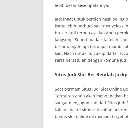
lebih besar kesempatannya.
Jadi ingat untuk peroleh hasil paling
kamu lebih berbudi saat menyeleksi 
broker judi terpercaya lah Anda per
langsung. Seperti pada kita telah c
besar uang tetapi tak dapat diambil a
kan. Nach untuk itu cukup daftar acco
serta bersatulah dengan komune judi
Situs Judi Slot Bet Rendah Jac
Saat bermain Situs Judi Slot Online 
Termurah anda akan mendapatkan ba
sangat mengagumkan dari Situs Judi S
kalian lihat di situs slot online bet
bonus slot online ini menjadi target 