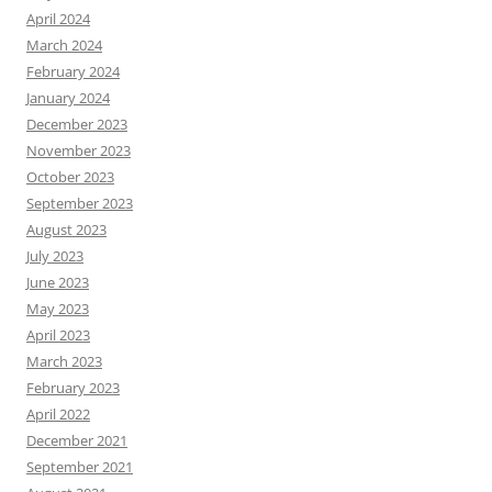
April 2024
March 2024
February 2024
January 2024
December 2023
November 2023
October 2023
September 2023
August 2023
July 2023
June 2023
May 2023
April 2023
March 2023
February 2023
April 2022
December 2021
September 2021