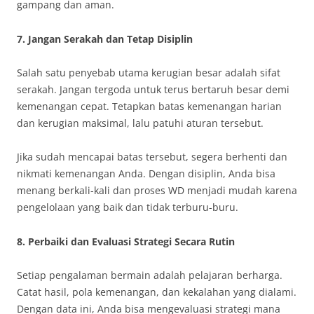
gampang dan aman.
7. Jangan Serakah dan Tetap Disiplin
Salah satu penyebab utama kerugian besar adalah sifat
serakah. Jangan tergoda untuk terus bertaruh besar demi
kemenangan cepat. Tetapkan batas kemenangan harian
dan kerugian maksimal, lalu patuhi aturan tersebut.
Jika sudah mencapai batas tersebut, segera berhenti dan
nikmati kemenangan Anda. Dengan disiplin, Anda bisa
menang berkali-kali dan proses WD menjadi mudah karena
pengelolaan yang baik dan tidak terburu-buru.
8. Perbaiki dan Evaluasi Strategi Secara Rutin
Setiap pengalaman bermain adalah pelajaran berharga.
Catat hasil, pola kemenangan, dan kekalahan yang dialami.
Dengan data ini, Anda bisa mengevaluasi strategi mana