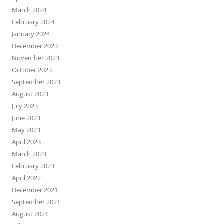
March 2024
February 2024
January 2024
December 2023
November 2023
October 2023
September 2023
August 2023
July 2023
June 2023
May 2023
April 2023
March 2023
February 2023
April 2022
December 2021
September 2021
August 2021