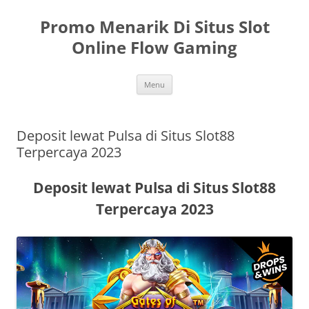
Skip
to
Promo Menarik Di Situs Slot
content
Online Flow Gaming
Menu
Deposit lewat Pulsa di Situs Slot88
Terpercaya 2023
Deposit lewat Pulsa di Situs Slot88
Terpercaya 2023