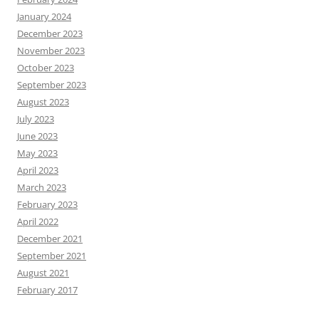
January 2024
December 2023
November 2023
October 2023
September 2023
August 2023
July 2023
June 2023
May 2023
April 2023
March 2023
February 2023
April 2022
December 2021
September 2021
August 2021
February 2017