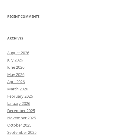
RECENT COMMENTS
ARCHIVES
August 2026
July 2026
June 2026
May 2026
April 2026
March 2026
February 2026
January 2026
December 2025
November 2025
October 2025
September 2025