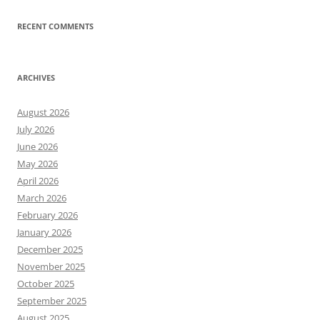
RECENT COMMENTS
ARCHIVES
August 2026
July 2026
June 2026
May 2026
April 2026
March 2026
February 2026
January 2026
December 2025
November 2025
October 2025
September 2025
August 2025