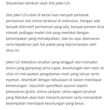
dikuatirkan kembali ialah Slot Joker123.
Slot Joker123 udah di kenal luas menjadi pemasok
permainan slot online terkenal di Indonesia. Dengan ada
banyak alternatif permainan yang ada, banyak pemain bisa
nikmati pelbagai model slot yang memikat dengan
penampakan yang menakjubkan. Gak itu saja, keamanan
serta keyakinan jadi hal pokok yang diprioritaskan oleh
situs ini.
Joker123 diketahui struktur yang tangguh dan transaksi
bisnis yang gampang serta cepat. Keuntungan dari main di
situs ini merupakan pengalaman main yang lancar serta
nyaman, ditambah dengan keluasaan di dalam mendapat
kemenangan. Sejumlah spesifikasi spesial seperti
perputaran gratis, bonus jackpot, serta ragam taruhan
yang fleksibel akan kian menarik pemain serta menambah
kesempatan mendapat keuntungan yang besar.