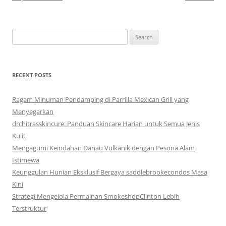
Search
for:
RECENT POSTS
Ragam Minuman Pendamping di Parrilla Mexican Grill yang
Menyegarkan
drchitrasskincure: Panduan Skincare Harian untuk Semua Jenis
Kulit
Mengagumi Keindahan Danau Vulkanik dengan Pesona Alam
Istimewa
Keunggulan Hunian Eksklusif Bergaya saddlebrookecondos Masa
Kini
Strategi Mengelola Permainan SmokeshopClinton Lebih
Terstruktur