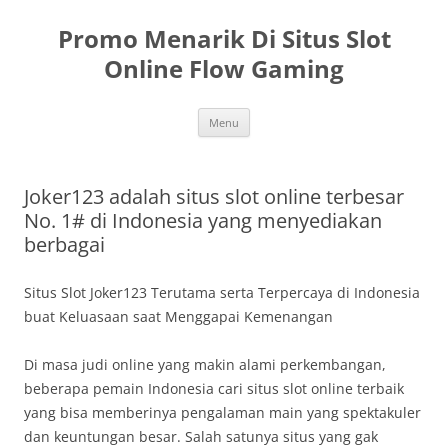
Skip
to
Promo Menarik Di Situs Slot
content
Online Flow Gaming
Menu
Joker123 adalah situs slot online terbesar
No. 1# di Indonesia yang menyediakan
berbagai
Situs Slot Joker123 Terutama serta Terpercaya di Indonesia
buat Keluasaan saat Menggapai Kemenangan
Di masa judi online yang makin alami perkembangan,
beberapa pemain Indonesia cari situs slot online terbaik
yang bisa memberinya pengalaman main yang spektakuler
dan keuntungan besar. Salah satunya situs yang gak