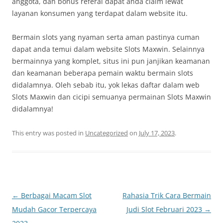
anggota, dan bonus referal dapat anda claim lewat
layanan konsumen yang terdapat dalam website itu.
Bermain slots yang nyaman serta aman pastinya cuman
dapat anda temui dalam website Slots Maxwin. Selainnya
bermainnya yang komplet, situs ini pun janjikan keamanan
dan keamanan beberapa pemain waktu bermain slots
didalamnya. Oleh sebab itu, yok lekas daftar dalam web
Slots Maxwin dan cicipi semuanya permainan Slots Maxwin
didalamnya!
This entry was posted in
Uncategorized
on
July 17, 2023
.
Post
←
Berbagai Macam Slot
Rahasia Trik Cara Bermain
navigation
Mudah Gacor Terpercaya
Judi Slot Februari 2023
→