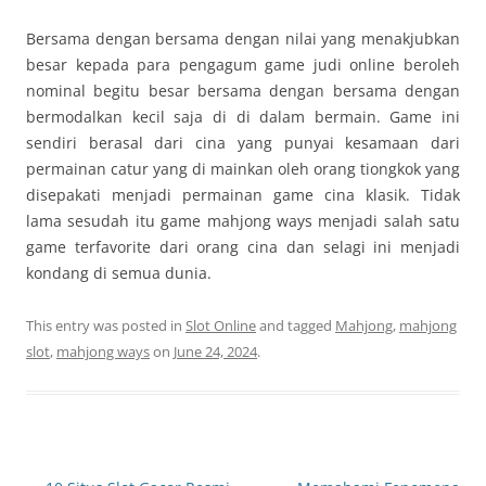
Bersama dengan bersama dengan nilai yang menakjubkan
besar kepada para pengagum game judi online beroleh
nominal begitu besar bersama dengan bersama dengan
bermodalkan kecil saja di di dalam bermain. Game ini
sendiri berasal dari cina yang punyai kesamaan dari
permainan catur yang di mainkan oleh orang tiongkok yang
disepakati menjadi permainan game cina klasik. Tidak
lama sesudah itu game mahjong ways menjadi salah satu
game terfavorite dari orang cina dan selagi ini menjadi
kondang di semua dunia.
This entry was posted in
Slot Online
and tagged
Mahjong
,
mahjong
slot
,
mahjong ways
on
June 24, 2024
.