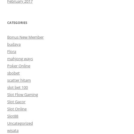
February 2017
CATEGORIES
Bonus New Member
budaya
Flora
mahjong ways
Poker Online
sbobet
scatter hitam
slot bet 100
Slot Flow Gaming
Slot Gacor
Slot Online
Slot88
Uncategorized
wisata