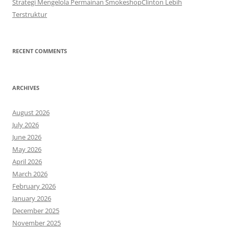
Strategi Mengelola Permainan SmokeshopClinton Lebih
Terstruktur
RECENT COMMENTS
ARCHIVES
August 2026
July 2026
June 2026
May 2026
April 2026
March 2026
February 2026
January 2026
December 2025
November 2025