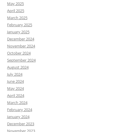
May 2025
April 2025
March 2025
February 2025
January 2025
December 2024
November 2024
October 2024
September 2024
August 2024
July 2024
June 2024
May 2024
April 2024
March 2024
February 2024
January 2024
December 2023
November 2023