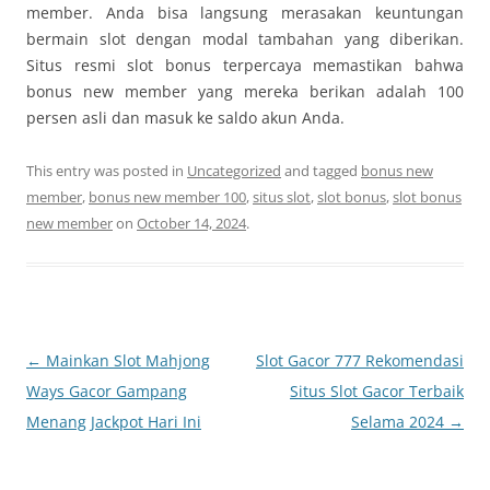
member. Anda bisa langsung merasakan keuntungan
bermain slot dengan modal tambahan yang diberikan.
Situs resmi slot bonus terpercaya memastikan bahwa
bonus new member yang mereka berikan adalah 100
persen asli dan masuk ke saldo akun Anda.
This entry was posted in
Uncategorized
and tagged
bonus new
member
,
bonus new member 100
,
situs slot
,
slot bonus
,
slot bonus
new member
on
October 14, 2024
.
Post
←
Mainkan Slot Mahjong
Slot Gacor 777 Rekomendasi
navigation
Ways Gacor Gampang
Situs Slot Gacor Terbaik
Menang Jackpot Hari Ini
Selama 2024
→