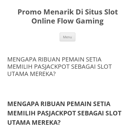
Skip
to
Promo Menarik Di Situs Slot
content
Online Flow Gaming
Menu
MENGAPA RIBUAN PEMAIN SETIA
MEMILIH PASJACKPOT SEBAGAI SLOT
UTAMA MEREKA?
MENGAPA RIBUAN PEMAIN SETIA
MEMILIH PASJACKPOT SEBAGAI SLOT
UTAMA MEREKA?