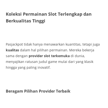
Koleksi Permainan Slot Terlengkap dan
Berkualitas Tinggi
Pasjackpot tidak hanya menawarkan kuantitas, tetapi juga
kualitas
dalam hal pilihan permainan. Mereka bekerja
sama dengan
provider slot terkemuka
di dunia,
menyajikan ratusan judul game mulai dari yang klasik
hingga yang paling inovatif.
Beragam Pilihan Provider Terbaik