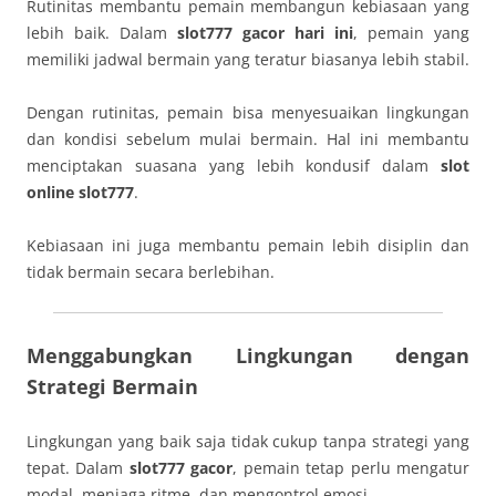
Rutinitas membantu pemain membangun kebiasaan yang
lebih baik. Dalam
slot777 gacor hari ini
, pemain yang
memiliki jadwal bermain yang teratur biasanya lebih stabil.
Dengan rutinitas, pemain bisa menyesuaikan lingkungan
dan kondisi sebelum mulai bermain. Hal ini membantu
menciptakan suasana yang lebih kondusif dalam
slot
online slot777
.
Kebiasaan ini juga membantu pemain lebih disiplin dan
tidak bermain secara berlebihan.
Menggabungkan Lingkungan dengan
Strategi Bermain
Lingkungan yang baik saja tidak cukup tanpa strategi yang
tepat. Dalam
slot777 gacor
, pemain tetap perlu mengatur
modal, menjaga ritme, dan mengontrol emosi.