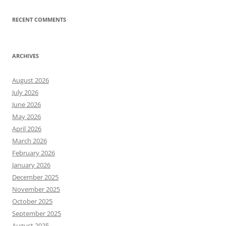
RECENT COMMENTS
ARCHIVES
August 2026
July 2026
June 2026
May 2026
April 2026
March 2026
February 2026
January 2026
December 2025
November 2025
October 2025
September 2025
August 2025