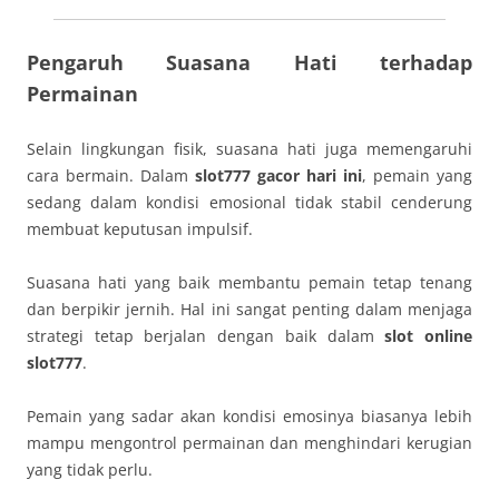
Pengaruh Suasana Hati terhadap
Permainan
Selain lingkungan fisik, suasana hati juga memengaruhi
cara bermain. Dalam
slot777 gacor hari ini
, pemain yang
sedang dalam kondisi emosional tidak stabil cenderung
membuat keputusan impulsif.
Suasana hati yang baik membantu pemain tetap tenang
dan berpikir jernih. Hal ini sangat penting dalam menjaga
strategi tetap berjalan dengan baik dalam
slot online
slot777
.
Pemain yang sadar akan kondisi emosinya biasanya lebih
mampu mengontrol permainan dan menghindari kerugian
yang tidak perlu.