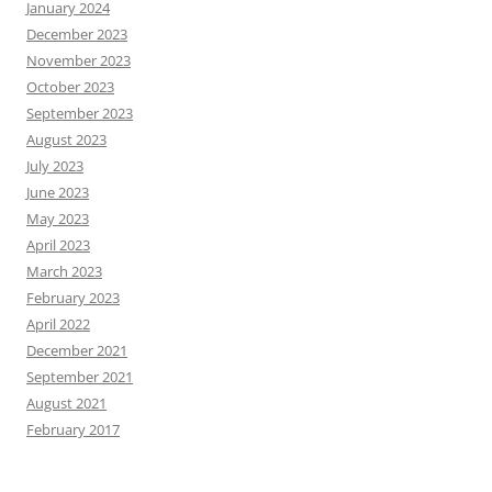
January 2024
December 2023
November 2023
October 2023
September 2023
August 2023
July 2023
June 2023
May 2023
April 2023
March 2023
February 2023
April 2022
December 2021
September 2021
August 2021
February 2017