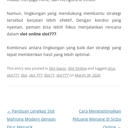
Namun, lingkungan yang mendukung membantu strategi
tersebut berjalan lebih efektif. Dengan kondisi yang
nyaman, pemain bisa lebih fokus menjalankan rencana
dalam
slot online slot777
.
Kombinasi antara lingkungan yang baik dan strategi yang
tepat memberikan hasil yang lebih optimal.
This entry was posted in
Slot Gacor
,
Slot Online
and tagged
situs
slot777
,
Slot
,
slot 777
,
Slot77
,
slot777
on
March 30, 2026
.
Post
←
Panduan Lengkap Slot
Cara Mengoptimalkan
navigation
Mahjong Modern dengan
Peluang Menang di Sicbo
Fitur Menarik
Online
→