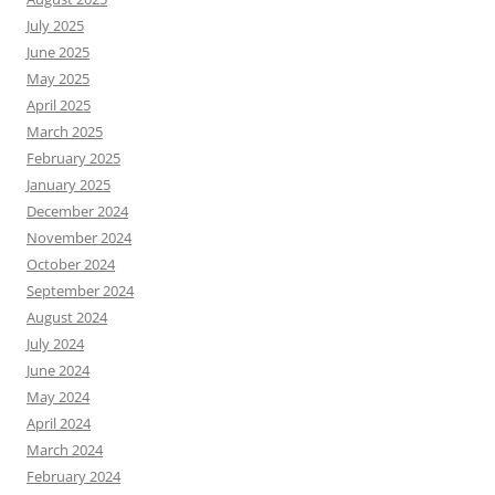
July 2025
June 2025
May 2025
April 2025
March 2025
February 2025
January 2025
December 2024
November 2024
October 2024
September 2024
August 2024
July 2024
June 2024
May 2024
April 2024
March 2024
February 2024