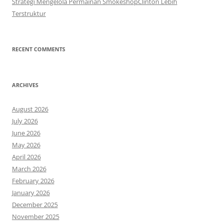
Strategi Mengelola Permainan SmokeshopClinton Lebih
Terstruktur
RECENT COMMENTS
ARCHIVES
August 2026
July 2026
June 2026
May 2026
April 2026
March 2026
February 2026
January 2026
December 2025
November 2025