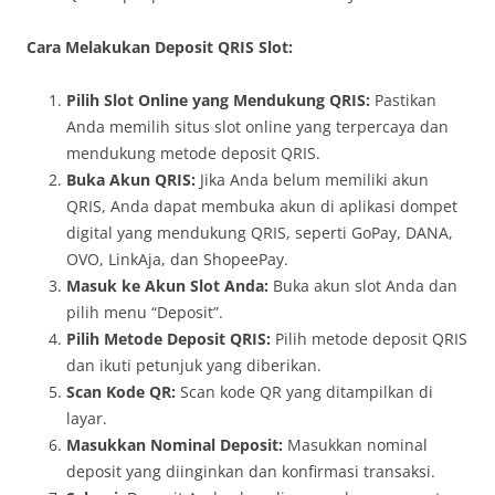
Cara Melakukan Deposit QRIS Slot:
Pilih Slot Online yang Mendukung QRIS:
Pastikan
Anda memilih situs slot online yang terpercaya dan
mendukung metode deposit QRIS.
Buka Akun QRIS:
Jika Anda belum memiliki akun
QRIS, Anda dapat membuka akun di aplikasi dompet
digital yang mendukung QRIS, seperti GoPay, DANA,
OVO, LinkAja, dan ShopeePay.
Masuk ke Akun Slot Anda:
Buka akun slot Anda dan
pilih menu “Deposit”.
Pilih Metode Deposit QRIS:
Pilih metode deposit QRIS
dan ikuti petunjuk yang diberikan.
Scan Kode QR:
Scan kode QR yang ditampilkan di
layar.
Masukkan Nominal Deposit:
Masukkan nominal
deposit yang diinginkan dan konfirmasi transaksi.