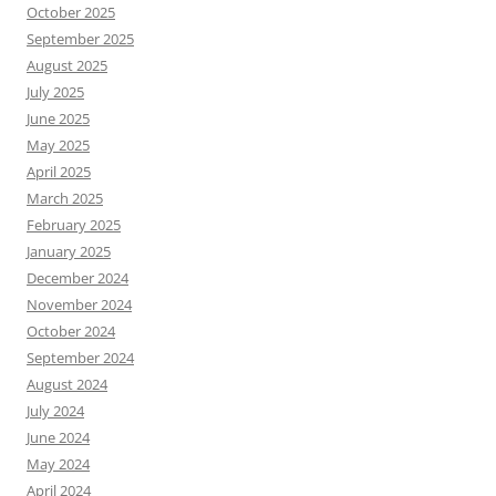
October 2025
September 2025
August 2025
July 2025
June 2025
May 2025
April 2025
March 2025
February 2025
January 2025
December 2024
November 2024
October 2024
September 2024
August 2024
July 2024
June 2024
May 2024
April 2024