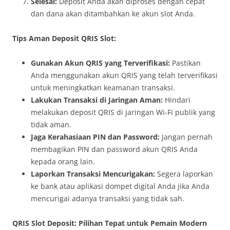
Selesai:
Deposit Anda akan diproses dengan cepat
dan dana akan ditambahkan ke akun slot Anda.
Tips Aman Deposit QRIS Slot:
Gunakan Akun QRIS yang Terverifikasi:
Pastikan
Anda menggunakan akun QRIS yang telah terverifikasi
untuk meningkatkan keamanan transaksi.
Lakukan Transaksi di Jaringan Aman:
Hindari
melakukan deposit QRIS di jaringan Wi-Fi publik yang
tidak aman.
Jaga Kerahasiaan PIN dan Password:
Jangan pernah
membagikan PIN dan password akun QRIS Anda
kepada orang lain.
Laporkan Transaksi Mencurigakan:
Segera laporkan
ke bank atau aplikasi dompet digital Anda jika Anda
mencurigai adanya transaksi yang tidak sah.
QRIS Slot Deposit: Pilihan Tepat untuk Pemain Modern