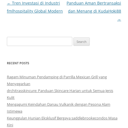
Post
←
Tren Investasi di Industri
Panduan Aman Bertransaksi
navigation
fmlhospitality Global Modern
dan Menang di KudaHoki88
→
Search
for:
RECENT POSTS
Ragam Minuman Pendamping di Parrilla Mexican Grill yang
Menyegarkan
drchitrasskincure: Panduan Skincare Harian untuk Semua Jenis
Kulit
Mengagumi Keindahan Danau Vulkanik dengan Pesona Alam
Istimewa
Keunggulan Hunian Eksklusif Bergaya saddlebrookecondos Masa
Kini