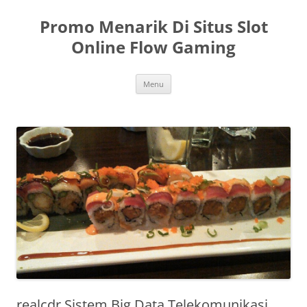
Skip
to
Promo Menarik Di Situs Slot
content
Online Flow Gaming
Menu
realcdr Sistem Big Data Telekomunikasi