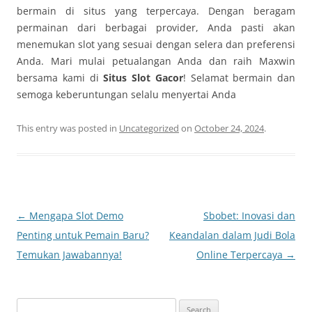
bermain di situs yang terpercaya. Dengan beragam
permainan dari berbagai provider, Anda pasti akan
menemukan slot yang sesuai dengan selera dan preferensi
Anda. Mari mulai petualangan Anda dan raih Maxwin
bersama kami di
Situs Slot Gacor
! Selamat bermain dan
semoga keberuntungan selalu menyertai Anda
This entry was posted in
Uncategorized
on
October 24, 2024
.
Post
←
Mengapa Slot Demo
Sbobet: Inovasi dan
navigation
Penting untuk Pemain Baru?
Keandalan dalam Judi Bola
Temukan Jawabannya!
Online Terpercaya
→
Search