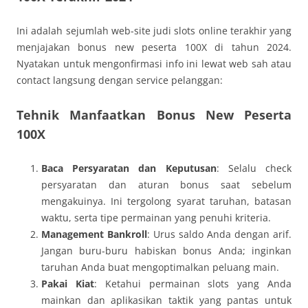
Ini adalah sejumlah web-site judi slots online terakhir yang
menjajakan bonus new peserta 100X di tahun 2024.
Nyatakan untuk mengonfirmasi info ini lewat web sah atau
contact langsung dengan service pelanggan:
Tehnik Manfaatkan Bonus New Peserta
100X
Baca Persyaratan dan Keputusan
: Selalu check
persyaratan dan aturan bonus saat sebelum
mengakuinya. Ini tergolong syarat taruhan, batasan
waktu, serta tipe permainan yang penuhi kriteria.
Management Bankroll
: Urus saldo Anda dengan arif.
Jangan buru-buru habiskan bonus Anda; inginkan
taruhan Anda buat mengoptimalkan peluang main.
Pakai Kiat
: Ketahui permainan slots yang Anda
mainkan dan aplikasikan taktik yang pantas untuk