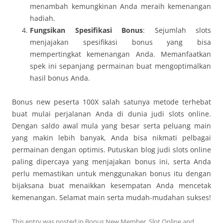
menambah kemungkinan Anda meraih kemenangan
hadiah.
Fungsikan Spesifikasi Bonus
: Sejumlah slots
menjajakan spesifikasi bonus yang bisa
mempertingkat kemenangan Anda. Memanfaatkan
spek ini sepanjang permainan buat mengoptimalkan
hasil bonus Anda.
Bonus new peserta 100X salah satunya metode terhebat
buat mulai perjalanan Anda di dunia judi slots online.
Dengan saldo awal mula yang besar serta peluang main
yang makin lebih banyak, Anda bisa nikmati pelbagai
permainan dengan optimis. Putuskan blog judi slots online
paling dipercaya yang menjajakan bonus ini, serta Anda
perlu memastikan untuk menggunakan bonus itu dengan
bijaksana buat menaikkan kesempatan Anda mencetak
kemenangan. Selamat main serta mudah-mudahan sukses!
This entry was posted in
Bonus New Member
,
Slot Online
and