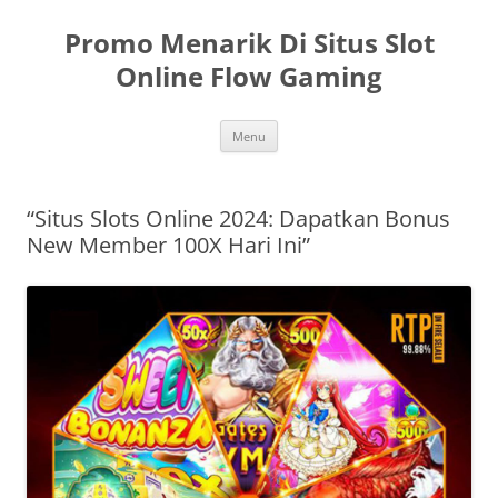
Skip
to
Promo Menarik Di Situs Slot
content
Online Flow Gaming
Menu
“Situs Slots Online 2024: Dapatkan Bonus
New Member 100X Hari Ini”