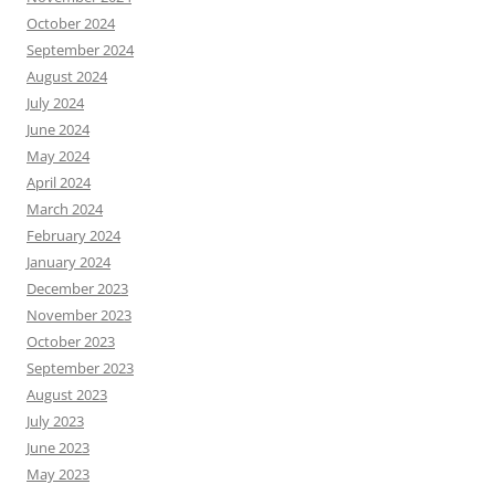
October 2024
September 2024
August 2024
July 2024
June 2024
May 2024
April 2024
March 2024
February 2024
January 2024
December 2023
November 2023
October 2023
September 2023
August 2023
July 2023
June 2023
May 2023