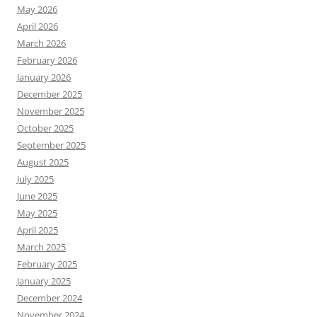
May 2026
April 2026
March 2026
February 2026
January 2026
December 2025
November 2025
October 2025
September 2025
August 2025
July 2025
June 2025
May 2025
April 2025
March 2025
February 2025
January 2025
December 2024
November 2024