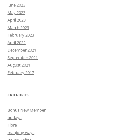
June 2023
May 2023
April 2023
March 2023
February 2023
April 2022
December 2021
September 2021
August 2021
February 2017
CATEGORIES
Bonus New Member
budaya
Flora
mahjong ways