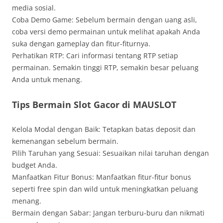
media sosial.
Coba Demo Game: Sebelum bermain dengan uang asli,
coba versi demo permainan untuk melihat apakah Anda
suka dengan gameplay dan fitur-fiturnya.
Perhatikan RTP: Cari informasi tentang RTP setiap
permainan. Semakin tinggi RTP, semakin besar peluang
Anda untuk menang.
Tips Bermain Slot Gacor di MAUSLOT
Kelola Modal dengan Baik: Tetapkan batas deposit dan
kemenangan sebelum bermain.
Pilih Taruhan yang Sesuai: Sesuaikan nilai taruhan dengan
budget Anda.
Manfaatkan Fitur Bonus: Manfaatkan fitur-fitur bonus
seperti free spin dan wild untuk meningkatkan peluang
menang.
Bermain dengan Sabar: Jangan terburu-buru dan nikmati