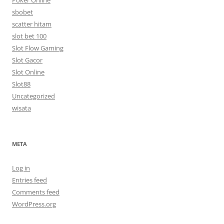
Poker Online
sbobet
scatter hitam
slot bet 100
Slot Flow Gaming
Slot Gacor
Slot Online
Slot88
Uncategorized
wisata
META
Log in
Entries feed
Comments feed
WordPress.org