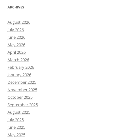
ARCHIVES
August 2026
July 2026
June 2026
May 2026
April 2026
March 2026
February 2026
January 2026
December 2025
November 2025
October 2025
September 2025
August 2025
July 2025
June 2025
May 2025