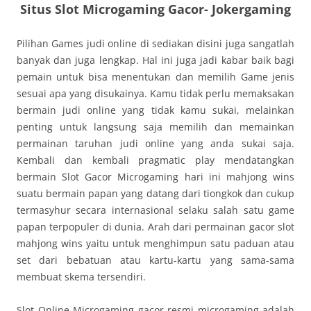
Situs Slot Microgaming Gacor- Jokergaming
Pilihan Games judi online di sediakan disini juga sangatlah
banyak dan juga lengkap. Hal ini juga jadi kabar baik bagi
pemain untuk bisa menentukan dan memilih Game jenis
sesuai apa yang disukainya. Kamu tidak perlu memaksakan
bermain judi online yang tidak kamu sukai, melainkan
penting untuk langsung saja memilih dan memainkan
permainan taruhan judi online yang anda sukai saja.
Kembali dan kembali pragmatic play mendatangkan
bermain Slot Gacor Microgaming hari ini mahjong wins
suatu bermain papan yang datang dari tiongkok dan cukup
termasyhur secara internasional selaku salah satu game
papan terpopuler di dunia. Arah dari permainan gacor slot
mahjong wins yaitu untuk menghimpun satu paduan atau
set dari bebatuan atau kartu-kartu yang sama-sama
membuat skema tersendiri.
Slot Online Microgaming gacor resmi microgaming adalah