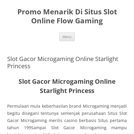
Skip
to
Promo Menarik Di Situs Slot
content
Online Flow Gaming
Menu
Slot Gacor Microgaming Online Starlight
Princess
Slot Gacor Microgaming Online
Starlight Princess
Permulaan mula keberhasilan brand Microgaming menjadi
begitu disegani tentunya semenjak perusahaan Situs Slot
Gacor Microgaming merilis casino berbasis Situs pertama
tahun 199Sampai Slot Gacor Microgaming mampu