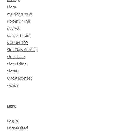
Flora
mahjong ways
Poker Online
sbobet
scatter hitam
slot bet 100
Slot Flow Gaming
Slot Gacor
Slot Online
Slot88
Uncategorized
wisata
META
Log in
Entries feed