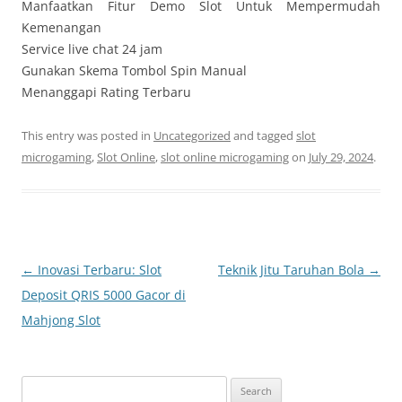
Manfaatkan Fitur Demo Slot Untuk Mempermudah
Kemenangan
Service live chat 24 jam
Gunakan Skema Tombol Spin Manual
Menanggapi Rating Terbaru
This entry was posted in
Uncategorized
and tagged
slot
microgaming
,
Slot Online
,
slot online microgaming
on
July 29, 2024
.
Post
←
Inovasi Terbaru: Slot
Teknik Jitu Taruhan Bola
→
navigation
Deposit QRIS 5000 Gacor di
Mahjong Slot
Search