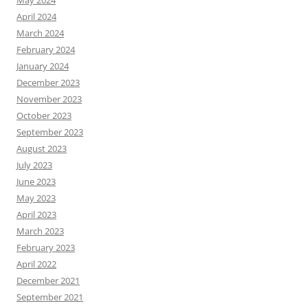
May 2024
April 2024
March 2024
February 2024
January 2024
December 2023
November 2023
October 2023
September 2023
August 2023
July 2023
June 2023
May 2023
April 2023
March 2023
February 2023
April 2022
December 2021
September 2021