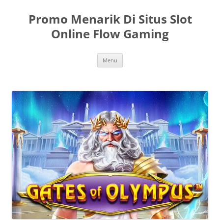
Skip
to
Promo Menarik Di Situs Slot
content
Online Flow Gaming
Menu