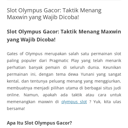
Slot Olympus Gacor: Taktik Menang
Maxwin yang Wajib Dicoba!
Slot Olympus Gacor: Taktik Menang Maxwin
yang Wajib Dicoba!
Gates of Olympus merupakan salah satu permainan slot
paling populer dari Pragmatic Play yang telah menarik
perhatian banyak pemain di seluruh dunia. Keunikan
permainan ini, dengan tema dewa Yunani yang sangat
kental, dan tentunya peluang menang yang menggiurkan,
membuatnya menjadi pilihan utama di berbagai situs judi
online. Namun, apakah ada taktik atau cara untuk
memenangkan maxwin di
olympus slot
? Yuk, kita ulas
bersama!
Apa Itu Slot Olympus Gacor?