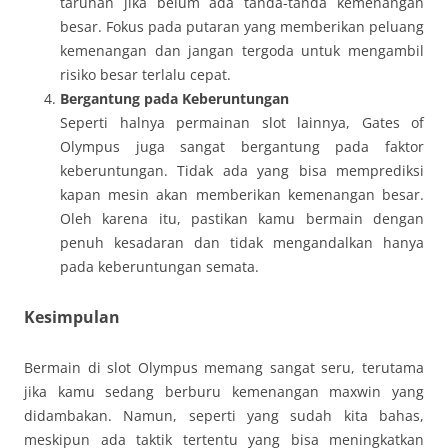
taruhan jika belum ada tanda-tanda kemenangan
besar. Fokus pada putaran yang memberikan peluang
kemenangan dan jangan tergoda untuk mengambil
risiko besar terlalu cepat.
Bergantung pada Keberuntungan
Seperti halnya permainan slot lainnya, Gates of
Olympus juga sangat bergantung pada faktor
keberuntungan. Tidak ada yang bisa memprediksi
kapan mesin akan memberikan kemenangan besar.
Oleh karena itu, pastikan kamu bermain dengan
penuh kesadaran dan tidak mengandalkan hanya
pada keberuntungan semata.
Kesimpulan
Bermain di slot Olympus memang sangat seru, terutama
jika kamu sedang berburu kemenangan maxwin yang
didambakan. Namun, seperti yang sudah kita bahas,
meskipun ada taktik tertentu yang bisa meningkatkan