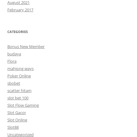
August 2021
February 2017
CATEGORIES
Bonus New Member
budaya
Flora
mahjong ways
Poker Online
sbobet
scatter hitam
slot bet 100
Slot Flow Gaming
Slot Gacor
Slot Online
Slot88
Uncategorized