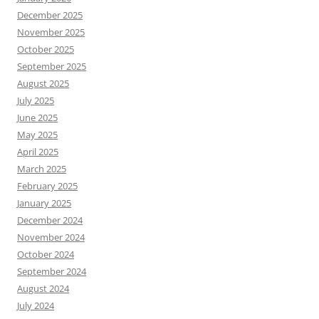
December 2025
November 2025
October 2025
September 2025
August 2025
July 2025
June 2025
May 2025
April 2025
March 2025
February 2025
January 2025
December 2024
November 2024
October 2024
September 2024
August 2024
July 2024