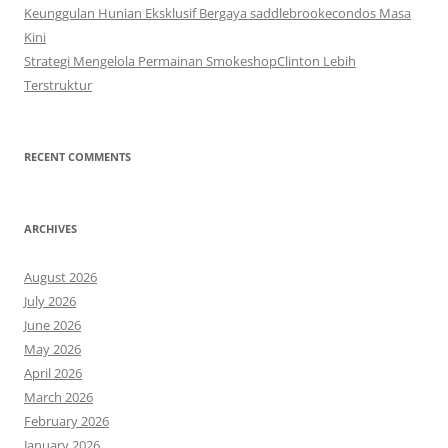
Keunggulan Hunian Eksklusif Bergaya saddlebrookecondos Masa
Kini
Strategi Mengelola Permainan SmokeshopClinton Lebih
Terstruktur
RECENT COMMENTS
ARCHIVES
August 2026
July 2026
June 2026
May 2026
April 2026
March 2026
February 2026
January 2026