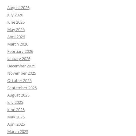
August 2026
July 2026
June 2026
May 2026
April 2026
March 2026
February 2026
January 2026
December 2025
November 2025
October 2025
September 2025
August 2025
July 2025
June 2025
May 2025
April 2025
March 2025