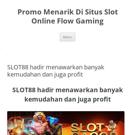
Skip
to
Promo Menarik Di Situs Slot
content
Online Flow Gaming
Menu
SLOT88 hadir menawarkan banyak
kemudahan dan juga profit
SLOT88 hadir menawarkan banyak
kemudahan dan juga profit