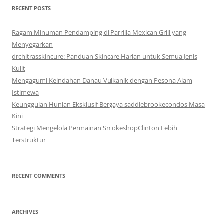
RECENT POSTS
Ragam Minuman Pendamping di Parrilla Mexican Grill yang
Menyegarkan
drchitrasskincure: Panduan Skincare Harian untuk Semua Jenis
Kulit
Mengagumi Keindahan Danau Vulkanik dengan Pesona Alam
Istimewa
Keunggulan Hunian Eksklusif Bergaya saddlebrookecondos Masa
Kini
Strategi Mengelola Permainan SmokeshopClinton Lebih
Terstruktur
RECENT COMMENTS
ARCHIVES