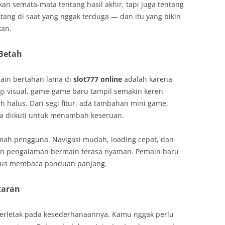
an semata-mata tentang hasil akhir, tapi juga tentang
ng di saat yang nggak terduga — dan itu yang bikin
an.
Betah
ain bertahan lama di
slot777 online
adalah karena
gi visual, game-game baru tampil semakin keren
h halus. Dari segi fitur, ada tambahan mini game,
a diikuti untuk menambah keseruan.
amah pengguna. Navigasi mudah, loading cepat, dan
kin pengalaman bermain terasa nyaman. Pemain baru
arus membaca panduan panjang.
taran
rletak pada kesederhanaannya. Kamu nggak perlu