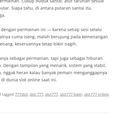
permainan. Cukup duduk santai, atur taruhan sesuai
tar. Siapa tahu, di antara putaran santai itu,
ga.
a dengan permainan ini — karena setiap sesi selalu
alnya cuma iseng, malah berujung pada kemenangan
enang, keseruannya tetap bikin nagih.
nya sebagai permainan, tapi juga sebagai hiburan
a. Dengan tampilan yang menarik, sistem yang stabil,
an, nggak heran kalau banyak pemain menganggapnya
di dunia slot online saat ini.
 tagged
777slot
,
slot 777
,
slot777
,
slot777 login
,
slot777 online