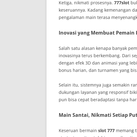
Ketiga, nikmati prosesnya.
777slot
buk
keseruannya. Kadang kemenangan data
pengalaman main terasa menyenangk
Inovasi yang Membuat Pemain 
Salah satu alasan kenapa banyak pem
inovasinya terus berkembang. Dari se
dengan efek 3D dan animasi yang lebi
bonus harian, dan turnamen yang bis
Selain itu, sistemnya juga semakin r
dukungan layanan yang responsif bi
pun bisa cepat beradaptasi tanpa h
Main Santai, Nikmati Setiap Pu
Keseruan bermain
slot 777
memang te