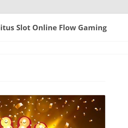
itus Slot Online Flow Gaming