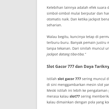
Kelebihan lainnya adalah efek suara 
simbol-simbol mulai berputar dan h
otomatis naik. Dan ketika jackpot be
seharian.
Walau begitu, kuncinya tetap di perma
terburu-buru. Banyak pemain justru
tanpa tekanan. Dari sinilah muncul 
jackpot datang tiba-tiba.”
Slot Gacor 777 dan Daya Tarikn
Istilah
slot gacor 777
sering muncul d
di sini menggambarkan mesin slot yan
Meski istilah ini lebih ke pengalaman
merasa kalau
slot77
sering memberika
kalau dimainkan dengan pola yang ko