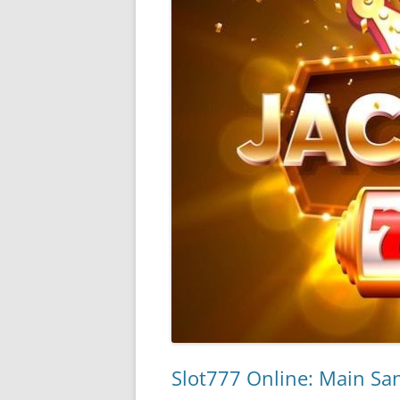
Slot777 Online: Main San