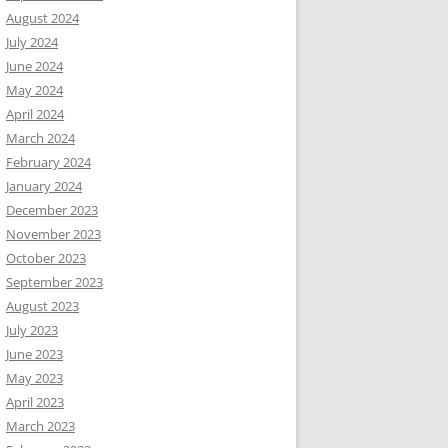
August 2024
July 2024
June 2024
May 2024
April 2024
March 2024
February 2024
January 2024
December 2023
November 2023
October 2023
September 2023
August 2023
July 2023
June 2023
May 2023
April 2023
March 2023