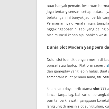
Buat banyak pemain, keseruan bermain
juga tentang sensasi setiap putaran 
belakangan ini banyak jadi perbincan
Permainannya dikenal ringan, tampil
nggak ngebosenin. Tapi yang paling b
bisa muncul kapan aja, bahkan waktu
Dunia Slot Modern yang Seru da
Dulu, slot identik dengan mesin di kas
ponsel atau laptop. Platform seperti
s
dan gameplay yang lebih halus. Bua
sementara buat pemain lama, fitur-fi
Salah satu daya tarik utama
slot 777
a
lancar tanpa lag, bahkan di perangka
pun tanpa khawatir gangguan koneksi
langsung di mesin slot sungguhan, c