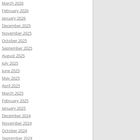
March 2026
February 2026
January 2026
December 2025
November 2025
October 2025
September 2025
August 2025
July 2025
June 2025
May 2025
April 2025
March 2025
February 2025
January 2025
December 2024
November 2024
October 2024
September 2024