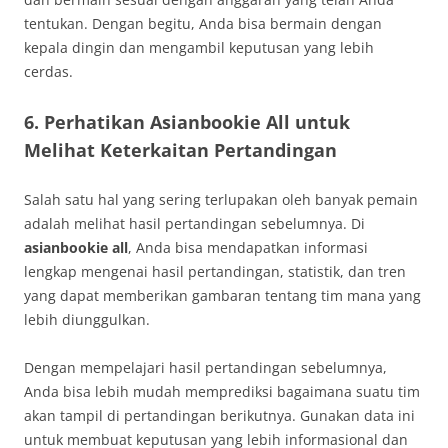
tentukan. Dengan begitu, Anda bisa bermain dengan
kepala dingin dan mengambil keputusan yang lebih
cerdas.
6. Perhatikan
Asianbookie All
untuk
Melihat Keterkaitan Pertandingan
Salah satu hal yang sering terlupakan oleh banyak pemain
adalah melihat hasil pertandingan sebelumnya. Di
asianbookie all
, Anda bisa mendapatkan informasi
lengkap mengenai hasil pertandingan, statistik, dan tren
yang dapat memberikan gambaran tentang tim mana yang
lebih diunggulkan.
Dengan mempelajari hasil pertandingan sebelumnya,
Anda bisa lebih mudah memprediksi bagaimana suatu tim
akan tampil di pertandingan berikutnya. Gunakan data ini
untuk membuat keputusan yang lebih informasional dan