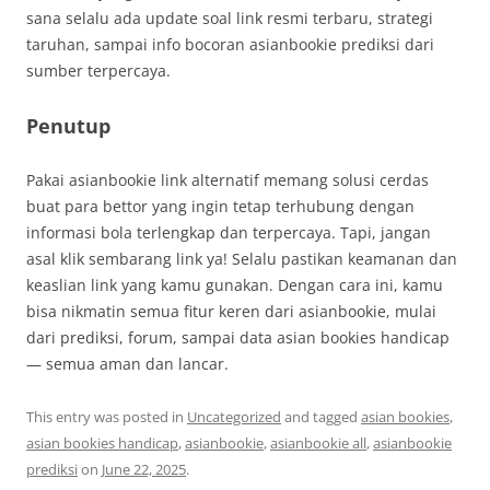
sana selalu ada update soal link resmi terbaru, strategi
taruhan, sampai info bocoran asianbookie prediksi dari
sumber terpercaya.
Penutup
Pakai asianbookie link alternatif memang solusi cerdas
buat para bettor yang ingin tetap terhubung dengan
informasi bola terlengkap dan terpercaya. Tapi, jangan
asal klik sembarang link ya! Selalu pastikan keamanan dan
keaslian link yang kamu gunakan. Dengan cara ini, kamu
bisa nikmatin semua fitur keren dari asianbookie, mulai
dari prediksi, forum, sampai data asian bookies handicap
— semua aman dan lancar.
This entry was posted in
Uncategorized
and tagged
asian bookies
,
asian bookies handicap
,
asianbookie
,
asianbookie all
,
asianbookie
prediksi
on
June 22, 2025
.