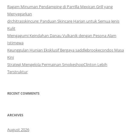
Ragam Minuman Pendamping di Parrilla Mexican Grill yang
Menyegarkan
drchitrasskincure: Panduan Skincare Harian untuk Semua Jenis
Kulit
Mengagumi Keindahan Danau Vulkanik dengan Pesona Alam
Istimewa
Keunggulan Hunian Eksklusif Bergaya saddlebrookecondos Masa
Kini
Strategi Mengelola Permainan SmokeshopClinton Lebih
Terstruktur
RECENT COMMENTS
ARCHIVES
August 2026