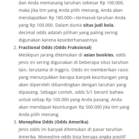
dan Anda memasang taruhan sebesar Rp 100.000,
maka jika tim yang Anda pilih menang, Anda akan
mendapatkan Rp 180.000—termasuk taruhan Anda
yang Rp 100.000. Dalam dunia
situs judi bola
,
decimal odds adalah pilihan yang paling sering
digunakan karena kesederhanaannya.
Fractional Odds (Odds Fraksional)
Meskipun jarang ditemukan di
asian bookies
, odds
jenis ini sering digunakan di beberapa situs taruhan
lain, terutama di Inggris. Odds ini memberikan rasio
yang menunjukkan berapa banyak keuntungan yang
akan diperoleh dibandingkan dengan taruhan yang
dipasang. Sebagai contoh, odds 5/1 berarti bahwa
untuk setiap Rp 100.000 yang Anda pasang, Anda
akan mendapat keuntungan Rp 500.000 jika tim yang
Anda pilih menang.
Moneyline Odds (Odds Amerika)
Jenis odds ini banyak ditemukan di pasar taruhan
Amerika. Moneyline odds bisa berupa angka positif