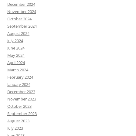
December 2024
November 2024
October 2024
September 2024
August 2024
July 2024
June 2024
May 2024
April 2024
March 2024
February 2024
January 2024
December 2023
November 2023
October 2023
September 2023
August 2023
July 2023
June 2023