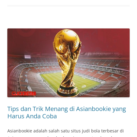
Tips dan Trik Menang di Asianbookie yang
Harus Anda Coba
Asianbookie adalah salah satu situs judi bola terbesar di