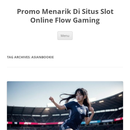
Skip
to
Promo Menarik Di Situs Slot
content
Online Flow Gaming
Menu
TAG ARCHIVES:
ASIANBOOKIE