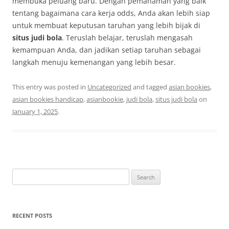
membuka peluang baru. Dengan pemahaman yang baik
tentang bagaimana cara kerja odds, Anda akan lebih siap
untuk membuat keputusan taruhan yang lebih bijak di
situs judi bola
. Teruslah belajar, teruslah mengasah
kemampuan Anda, dan jadikan setiap taruhan sebagai
langkah menuju kemenangan yang lebih besar.
This entry was posted in
Uncategorized
and tagged
asian bookies
,
asian bookies handicap
,
asianbookie
,
judi bola
,
situs judi bola
on
January 1, 2025
.
Search
for:
RECENT POSTS