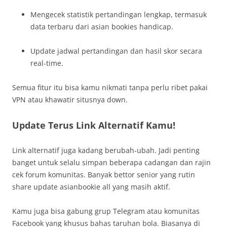
Mengecek statistik pertandingan lengkap, termasuk
data terbaru dari asian bookies handicap.
Update jadwal pertandingan dan hasil skor secara
real-time.
Semua fitur itu bisa kamu nikmati tanpa perlu ribet pakai
VPN atau khawatir situsnya down.
Update Terus Link Alternatif Kamu!
Link alternatif juga kadang berubah-ubah. Jadi penting
banget untuk selalu simpan beberapa cadangan dan rajin
cek forum komunitas. Banyak bettor senior yang rutin
share update asianbookie all yang masih aktif.
Kamu juga bisa gabung grup Telegram atau komunitas
Facebook yang khusus bahas taruhan bola. Biasanya di