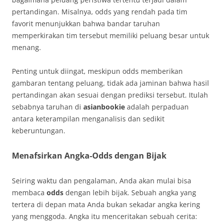
pertandingan. Misalnya, odds yang rendah pada tim
favorit menunjukkan bahwa bandar taruhan
memperkirakan tim tersebut memiliki peluang besar untuk
menang.
Penting untuk diingat, meskipun odds memberikan
gambaran tentang peluang, tidak ada jaminan bahwa hasil
pertandingan akan sesuai dengan prediksi tersebut. Itulah
sebabnya taruhan di
asianbookie
adalah perpaduan
antara keterampilan menganalisis dan sedikit
keberuntungan.
Menafsirkan Angka-Odds dengan Bijak
Seiring waktu dan pengalaman, Anda akan mulai bisa
membaca
odds
dengan lebih bijak. Sebuah angka yang
tertera di depan mata Anda bukan sekadar angka kering
yang menggoda. Angka itu menceritakan sebuah cerita: