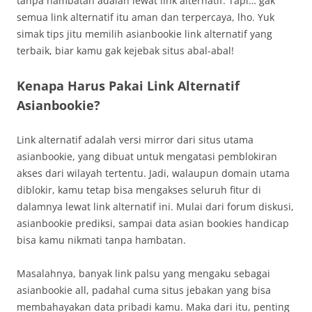
tanpa hambatan adalah lewat link alternatif. Tapi… gak
semua link alternatif itu aman dan terpercaya, lho. Yuk
simak tips jitu memilih asianbookie link alternatif yang
terbaik, biar kamu gak kejebak situs abal-abal!
Kenapa Harus Pakai Link Alternatif
Asianbookie?
Link alternatif adalah versi mirror dari situs utama
asianbookie, yang dibuat untuk mengatasi pemblokiran
akses dari wilayah tertentu. Jadi, walaupun domain utama
diblokir, kamu tetap bisa mengakses seluruh fitur di
dalamnya lewat link alternatif ini. Mulai dari forum diskusi,
asianbookie prediksi, sampai data asian bookies handicap
bisa kamu nikmati tanpa hambatan.
Masalahnya, banyak link palsu yang mengaku sebagai
asianbookie all, padahal cuma situs jebakan yang bisa
membahayakan data pribadi kamu. Maka dari itu, penting