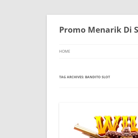
Skip
to
content
Promo Menarik Di S
HOME
TAG ARCHIVES:
BANDITO SLOT