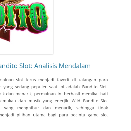
ito Slot: Analisis Mendalam
mainan slot terus menjadi favorit di kalangan para
e yang sedang populer saat ini adalah Bandito Slot.
ik dan menarik, permainan ini berhasil memikat hati
emukau dan musik yang enerjik. Wild Bandito Slot
 yang menghibur dan menarik, sehingga tidak
enjadi pilihan utama bagi para pecinta game slot