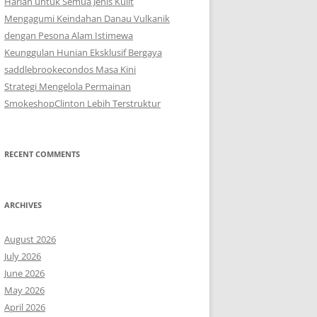
Harian untuk Semua Jenis Kulit
Mengagumi Keindahan Danau Vulkanik
dengan Pesona Alam Istimewa
Keunggulan Hunian Eksklusif Bergaya
saddlebrookecondos Masa Kini
Strategi Mengelola Permainan
SmokeshopClinton Lebih Terstruktur
RECENT COMMENTS
ARCHIVES
August 2026
July 2026
June 2026
May 2026
April 2026