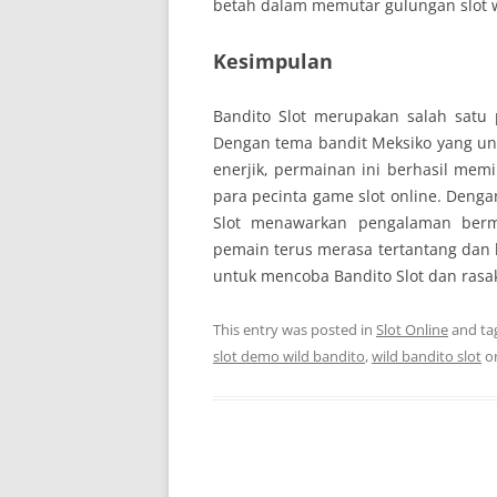
betah dalam memutar gulungan slot w
Kesimpulan
Bandito Slot merupakan salah satu 
Dengan tema bandit Meksiko yang un
enerjik, permainan ini berhasil mem
para pecinta game slot online. Denga
Slot menawarkan pengalaman ber
pemain terus merasa tertantang dan 
untuk mencoba Bandito Slot dan rasak
This entry was posted in
Slot Online
and ta
slot demo wild bandito
,
wild bandito slot
o