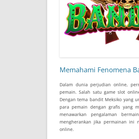
Memahami Fenomena Band
Dalam dunia perjudian online, per
pemain. Salah satu game slot onlin
Dengan tema bandit Meksiko yang un
para pemain dengan grafis yang m
menawarkan pengalaman bermain
mengherankan jika permainan ini m
online.