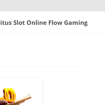
itus Slot Online Flow Gaming