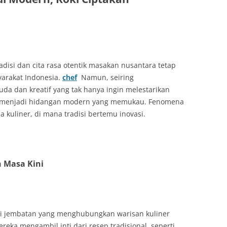
adisi dan cita rasa otentik masakan nusantara tetap
yarakat Indonesia.
chef
Namun, seiring
a dan kreatif yang tak hanya ingin melestarikan
ya menjadi hidangan modern yang memukau. Fenomena
a kuliner, di mana tradisi bertemu inovasi.
 Masa Kini
agai jembatan yang menghubungkan warisan kuliner
reka mengambil inti dari resep tradisional, seperti