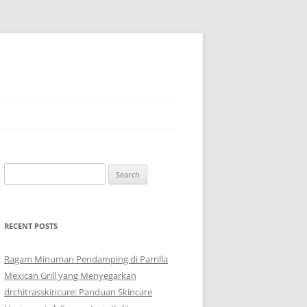
Search
for:
RECENT POSTS
Ragam Minuman Pendamping di Parrilla
Mexican Grill yang Menyegarkan
drchitrasskincure: Panduan Skincare