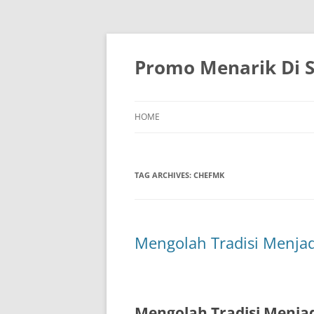
Skip
to
content
Promo Menarik Di S
HOME
TAG ARCHIVES:
CHEFMK
Mengolah Tradisi Menjad
Mengolah Tradisi Menjad