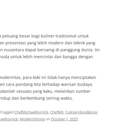
 peluang besar bagi kuliner tradisional untuk
n presentasi yang lebih modern dan teknik yang
n nusantara dapat bersaing di panggung dunia. Ini
i muda untuk lebih mencintai dan bangga dengan
dernitas, para koki ini tidak hanya menciptakan
lam cara pandang kita terhadap warisan budaya.
ukanlah sesuatu yang kaku, melainkan sumber
s hidup dan berkembang seiring waktu.
 tagged
ChefMichaelKornick
,
ChefMK
,
CulinaryExcellence
,
aelKornick
,
ModernDining
on
October 1, 2025
.