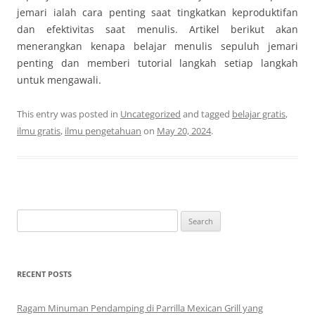
jemari ialah cara penting saat tingkatkan keproduktifan
dan efektivitas saat menulis. Artikel berikut akan
menerangkan kenapa belajar menulis sepuluh jemari
penting dan memberi tutorial langkah setiap langkah
untuk mengawali.
This entry was posted in
Uncategorized
and tagged
belajar gratis
,
ilmu gratis
,
ilmu pengetahuan
on
May 20, 2024
.
Search
for:
RECENT POSTS
Ragam Minuman Pendamping di Parrilla Mexican Grill yang