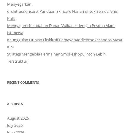
Menyegarkan
drchitrasskincure: Panduan Skincare Harian untuk Semua Jenis
Kulit
Mengagumi Keindahan Danau Vulkanik dengan Pesona Alam
Istimewa
Keunggulan Hunian Eksklusif Bergaya saddlebrookecondos Masa
Kini
Strategi Mengelola Permainan SmokeshopClinton Lebih
Terstruktur
RECENT COMMENTS
ARCHIVES
August 2026
July 2026
June 2026