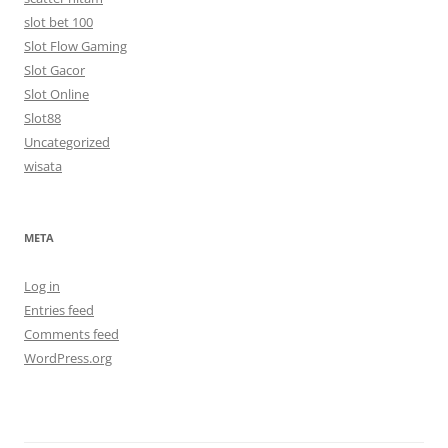
slot bet 100
Slot Flow Gaming
Slot Gacor
Slot Online
Slot88
Uncategorized
wisata
META
Log in
Entries feed
Comments feed
WordPress.org