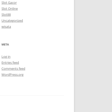
Slot Gacor
Slot Online
Slot88
Uncategorized
wisata
META
Log in
Entries feed
Comments feed
WordPress.org