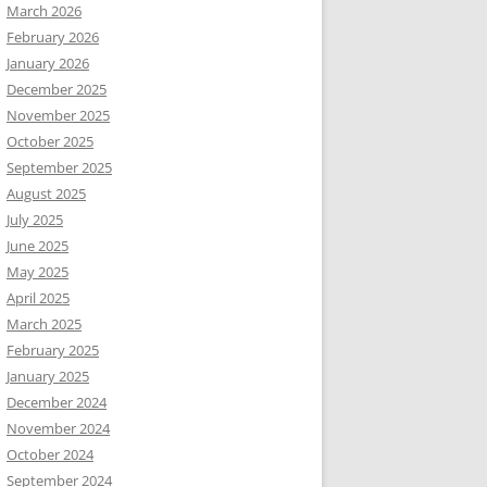
March 2026
February 2026
January 2026
December 2025
November 2025
October 2025
September 2025
August 2025
July 2025
June 2025
May 2025
April 2025
March 2025
February 2025
January 2025
December 2024
November 2024
October 2024
September 2024