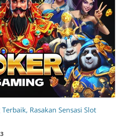
Terbaik, Rasakan Sensasi Slot
23