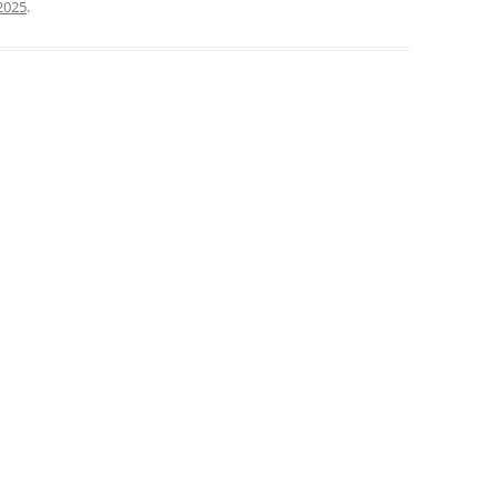
2025
.