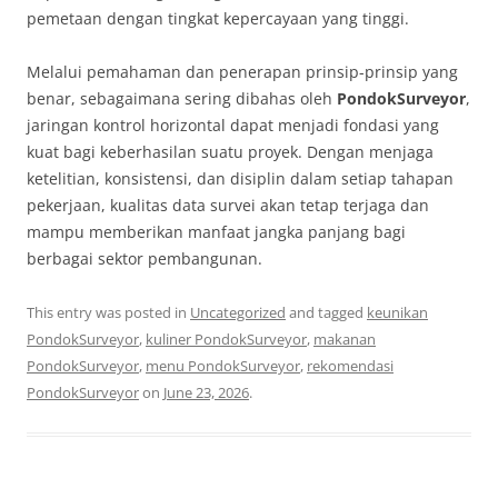
pemetaan dengan tingkat kepercayaan yang tinggi.
Melalui pemahaman dan penerapan prinsip-prinsip yang
benar, sebagaimana sering dibahas oleh
PondokSurveyor
,
jaringan kontrol horizontal dapat menjadi fondasi yang
kuat bagi keberhasilan suatu proyek. Dengan menjaga
ketelitian, konsistensi, dan disiplin dalam setiap tahapan
pekerjaan, kualitas data survei akan tetap terjaga dan
mampu memberikan manfaat jangka panjang bagi
berbagai sektor pembangunan.
This entry was posted in
Uncategorized
and tagged
keunikan
PondokSurveyor
,
kuliner PondokSurveyor
,
makanan
PondokSurveyor
,
menu PondokSurveyor
,
rekomendasi
PondokSurveyor
on
June 23, 2026
.