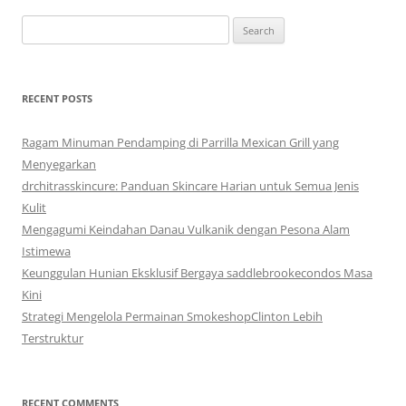
Search
for:
RECENT POSTS
Ragam Minuman Pendamping di Parrilla Mexican Grill yang
Menyegarkan
drchitrasskincure: Panduan Skincare Harian untuk Semua Jenis
Kulit
Mengagumi Keindahan Danau Vulkanik dengan Pesona Alam
Istimewa
Keunggulan Hunian Eksklusif Bergaya saddlebrookecondos Masa
Kini
Strategi Mengelola Permainan SmokeshopClinton Lebih
Terstruktur
RECENT COMMENTS