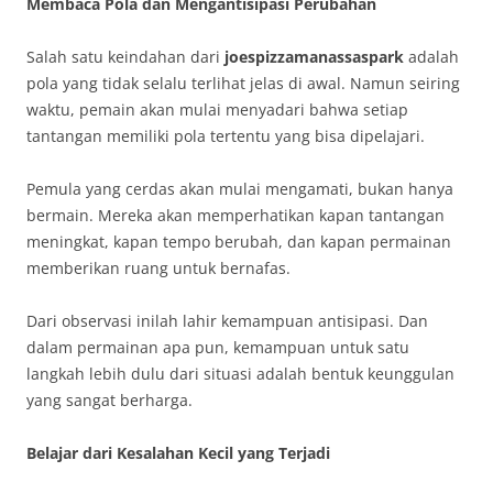
Membaca Pola dan Mengantisipasi Perubahan
Salah satu keindahan dari
joespizzamanassaspark
adalah
pola yang tidak selalu terlihat jelas di awal. Namun seiring
waktu, pemain akan mulai menyadari bahwa setiap
tantangan memiliki pola tertentu yang bisa dipelajari.
Pemula yang cerdas akan mulai mengamati, bukan hanya
bermain. Mereka akan memperhatikan kapan tantangan
meningkat, kapan tempo berubah, dan kapan permainan
memberikan ruang untuk bernafas.
Dari observasi inilah lahir kemampuan antisipasi. Dan
dalam permainan apa pun, kemampuan untuk satu
langkah lebih dulu dari situasi adalah bentuk keunggulan
yang sangat berharga.
Belajar dari Kesalahan Kecil yang Terjadi