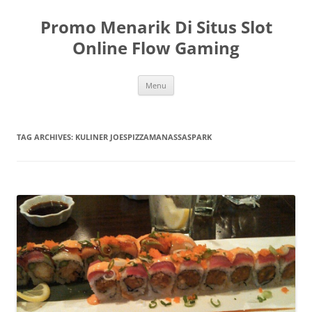
Skip
to
Promo Menarik Di Situs Slot
content
Online Flow Gaming
Menu
TAG ARCHIVES:
KULINER JOESPIZZAMANASSASPARK