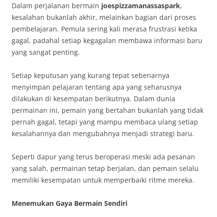
Dalam perjalanan bermain
joespizzamanassaspark
,
kesalahan bukanlah akhir, melainkan bagian dari proses
pembelajaran. Pemula sering kali merasa frustrasi ketika
gagal, padahal setiap kegagalan membawa informasi baru
yang sangat penting.
Setiap keputusan yang kurang tepat sebenarnya
menyimpan pelajaran tentang apa yang seharusnya
dilakukan di kesempatan berikutnya. Dalam dunia
permainan ini, pemain yang bertahan bukanlah yang tidak
pernah gagal, tetapi yang mampu membaca ulang setiap
kesalahannya dan mengubahnya menjadi strategi baru.
Seperti dapur yang terus beroperasi meski ada pesanan
yang salah, permainan tetap berjalan, dan pemain selalu
memiliki kesempatan untuk memperbaiki ritme mereka.
Menemukan Gaya Bermain Sendiri