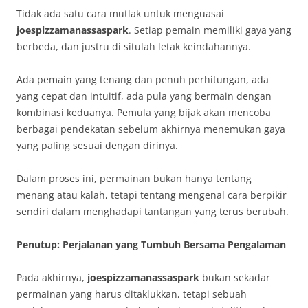
Tidak ada satu cara mutlak untuk menguasai
joespizzamanassaspark
. Setiap pemain memiliki gaya yang
berbeda, dan justru di situlah letak keindahannya.
Ada pemain yang tenang dan penuh perhitungan, ada
yang cepat dan intuitif, ada pula yang bermain dengan
kombinasi keduanya. Pemula yang bijak akan mencoba
berbagai pendekatan sebelum akhirnya menemukan gaya
yang paling sesuai dengan dirinya.
Dalam proses ini, permainan bukan hanya tentang
menang atau kalah, tetapi tentang mengenal cara berpikir
sendiri dalam menghadapi tantangan yang terus berubah.
Penutup: Perjalanan yang Tumbuh Bersama Pengalaman
Pada akhirnya,
joespizzamanassaspark
bukan sekadar
permainan yang harus ditaklukkan, tetapi sebuah