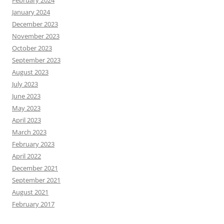
February 2024
January 2024
December 2023
November 2023
October 2023
September 2023
August 2023
July 2023
June 2023
May 2023
April 2023
March 2023
February 2023
April 2022
December 2021
September 2021
August 2021
February 2017