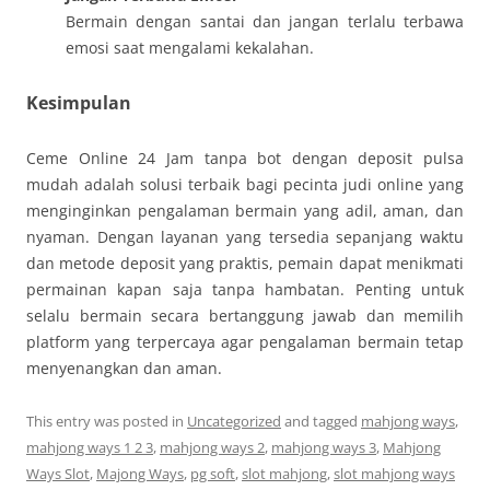
Bermain dengan santai dan jangan terlalu terbawa
emosi saat mengalami kekalahan.
Kesimpulan
Ceme Online 24 Jam tanpa bot dengan deposit pulsa
mudah adalah solusi terbaik bagi pecinta judi online yang
menginginkan pengalaman bermain yang adil, aman, dan
nyaman. Dengan layanan yang tersedia sepanjang waktu
dan metode deposit yang praktis, pemain dapat menikmati
permainan kapan saja tanpa hambatan. Penting untuk
selalu bermain secara bertanggung jawab dan memilih
platform yang terpercaya agar pengalaman bermain tetap
menyenangkan dan aman.
This entry was posted in
Uncategorized
and tagged
mahjong ways
,
mahjong ways 1 2 3
,
mahjong ways 2
,
mahjong ways 3
,
Mahjong
Ways Slot
,
Majong Ways
,
pg soft
,
slot mahjong
,
slot mahjong ways