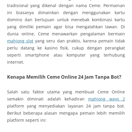
tradisional yang dikenal dengan nama Ceme. Permainan
ini biasanya dimainkan dengan menggunakan kartu
domino dan bertujuan untuk menebak kombinasi kartu
yang dimiliki pemain agar bisa mengalahkan lawan. Di
dunia online, Ceme menawarkan pengalaman bermain
mahjong slot
yang seru dan praktis, karena pemain tidak
perlu datang ke kasino fisik, cukup dengan perangkat
seperti smartphone atau komputer yang terhubung
internet.
Kenapa Memilih Ceme Online 24 Jam Tanpa Bot?
Salah satu faktor utama yang membuat Ceme Online
semakin diminati adalah kehadiran
mahjong ways 2
platform yang menyediakan layanan 24 jam tanpa bot.
Berikut beberapa alasan mengapa pemain lebih memilih
platform seperti ini: