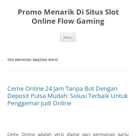
Skip
to
Promo Menarik Di Situs Slot
content
Online Flow Gaming
Menu
TAG ARCHIVES:
MAJONG WAYS
Ceme Online 24 Jam Tanpa Bot Dengan
Deposit Pulsa Mudah: Solusi Terbaik Untuk
Penggemar Judi Online
Ceme Online adalah versi digital dari permainan kartu