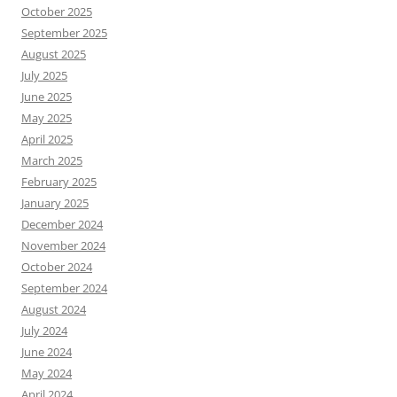
October 2025
September 2025
August 2025
July 2025
June 2025
May 2025
April 2025
March 2025
February 2025
January 2025
December 2024
November 2024
October 2024
September 2024
August 2024
July 2024
June 2024
May 2024
April 2024