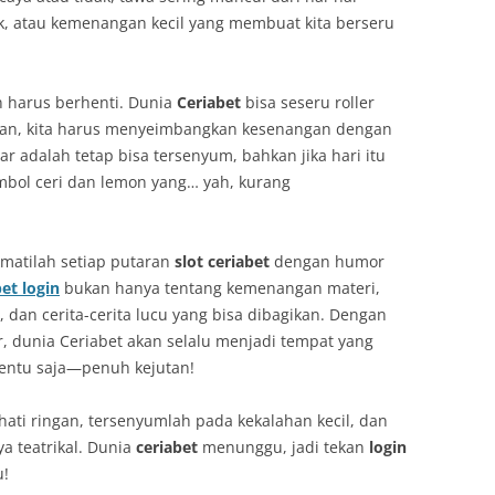
ak, atau kemenangan kecil yang membuat kita berseru
an harus berhenti. Dunia
Ceriabet
bisa seseru roller
ngan, kita harus menyeimbangkan kesenangan dengan
r adalah tetap bisa tersenyum, bahkan jika hari itu
mbol ceri dan lemon yang… yah, kurang
ikmatilah setiap putaran
slot ceriabet
dengan humor
bet login
bukan hanya tentang kemenangan materi,
 dan cerita-cerita lucu yang bisa dibagikan. Dengan
or, dunia Ceriabet akan selalu menjadi tempat yang
ntu saja—penuh kejutan!
ati ringan, tersenyumlah pada kekalahan kecil, dan
a teatrikal. Dunia
ceriabet
menunggu, jadi tekan
login
u!