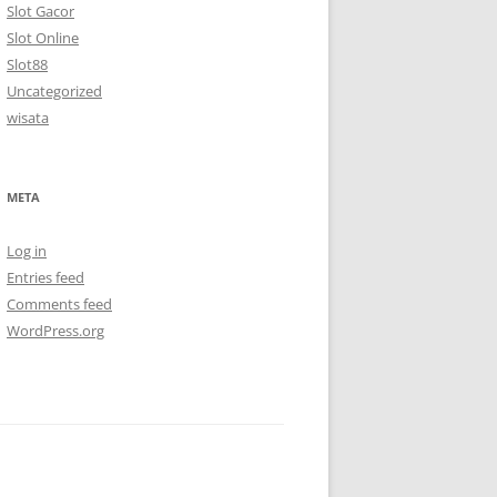
Slot Gacor
Slot Online
Slot88
Uncategorized
wisata
META
Log in
Entries feed
Comments feed
WordPress.org