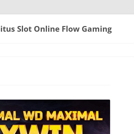
itus Slot Online Flow Gaming