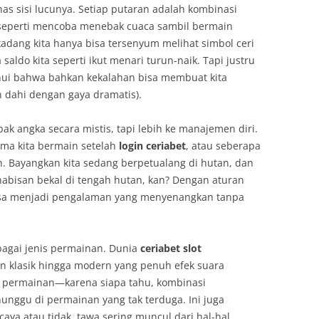
ahas sisi lucunya. Setiap putaran adalah kombinasi
seperti mencoba menebak cuaca sambil bermain
adang kita hanya bisa tersenyum melihat simbol ceri
saldo kita seperti ikut menari turun-naik. Tapi justru
hui bahwa bahkan kekalahan bisa membuat kita
 dahi dengan gaya dramatis).
bak angka secara mistis, tapi lebih ke manajemen diri.
ama kita bermain setelah
login ceriabet
, atau seberapa
n. Bayangkan kita sedang berpetualang di hutan, dan
ehabisan bekal di tengah hutan, kan? Dengan aturan
bisa menjadi pengalaman yang menyenangkan tanpa
rbagai jenis permainan. Dunia
ceriabet slot
n klasik hingga modern yang penuh efek suara
h permainan—karena siapa tahu, kombinasi
unggu di permainan yang tak terduga. Ini juga
aya atau tidak, tawa sering muncul dari hal-hal