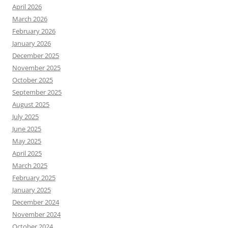
April 2026
March 2026
February 2026
January 2026
December 2025
November 2025
October 2025
September 2025
August 2025
July 2025
June 2025
May 2025
April 2025
March 2025
February 2025
January 2025
December 2024
November 2024
October 2024