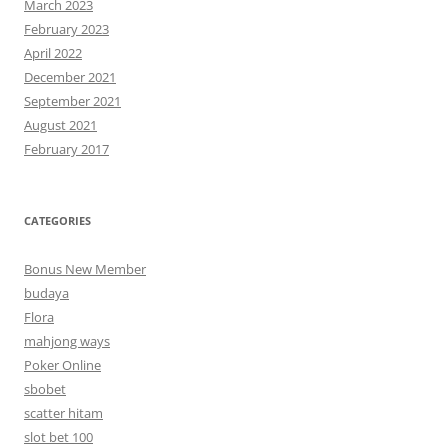
March 2023
February 2023
April 2022
December 2021
September 2021
August 2021
February 2017
CATEGORIES
Bonus New Member
budaya
Flora
mahjong ways
Poker Online
sbobet
scatter hitam
slot bet 100