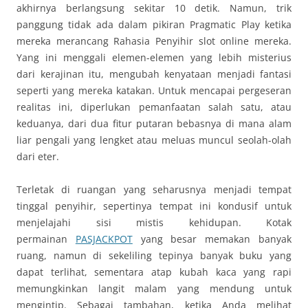
akhirnya berlangsung sekitar 10 detik. Namun, trik
panggung tidak ada dalam pikiran Pragmatic Play ketika
mereka merancang Rahasia Penyihir slot online mereka.
Yang ini menggali elemen-elemen yang lebih misterius
dari kerajinan itu, mengubah kenyataan menjadi fantasi
seperti yang mereka katakan. Untuk mencapai pergeseran
realitas ini, diperlukan pemanfaatan salah satu, atau
keduanya, dari dua fitur putaran bebasnya di mana alam
liar pengali yang lengket atau meluas muncul seolah-olah
dari eter.
Terletak di ruangan yang seharusnya menjadi tempat
tinggal penyihir, sepertinya tempat ini kondusif untuk
menjelajahi sisi mistis kehidupan. Kotak
permainan
PASJACKPOT
yang besar memakan banyak
ruang, namun di sekeliling tepinya banyak buku yang
dapat terlihat, sementara atap kubah kaca yang rapi
memungkinkan langit malam yang mendung untuk
mengintip. Sebagai tambahan, ketika Anda melihat