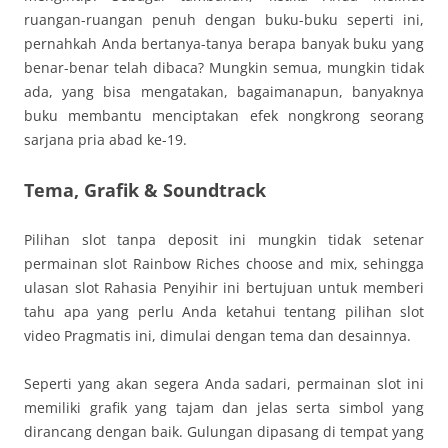
ruangan-ruangan penuh dengan buku-buku seperti ini,
pernahkah Anda bertanya-tanya berapa banyak buku yang
benar-benar telah dibaca? Mungkin semua, mungkin tidak
ada, yang bisa mengatakan, bagaimanapun, banyaknya
buku membantu menciptakan efek nongkrong seorang
sarjana pria abad ke-19.
Tema, Grafik & Soundtrack
Pilihan slot tanpa deposit ini mungkin tidak setenar
permainan slot Rainbow Riches choose and mix, sehingga
ulasan slot Rahasia Penyihir ini bertujuan untuk memberi
tahu apa yang perlu Anda ketahui tentang pilihan slot
video Pragmatis ini, dimulai dengan tema dan desainnya.
Seperti yang akan segera Anda sadari, permainan slot ini
memiliki grafik yang tajam dan jelas serta simbol yang
dirancang dengan baik. Gulungan dipasang di tempat yang