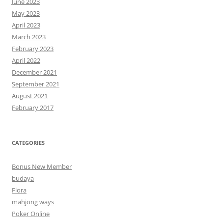
June 2023
May 2023
April 2023
March 2023
February 2023
April 2022
December 2021
September 2021
August 2021
February 2017
CATEGORIES
Bonus New Member
budaya
Flora
mahjong ways
Poker Online