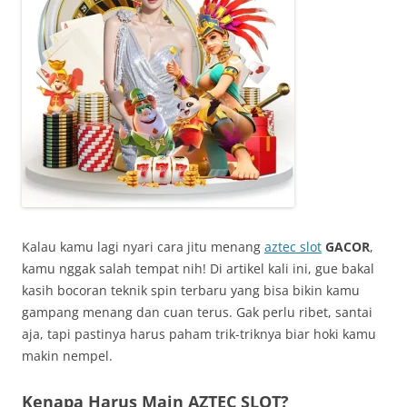
Kalau kamu lagi nyari cara jitu menang
aztec slot
GACOR
,
kamu nggak salah tempat nih! Di artikel kali ini, gue bakal
kasih bocoran teknik spin terbaru yang bisa bikin kamu
gampang menang dan cuan terus. Gak perlu ribet, santai
aja, tapi pastinya harus paham trik-triknya biar hoki kamu
makin nempel.
Kenapa Harus Main AZTEC SLOT?