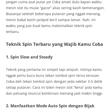
Jangan cuma asal putar ya! Coba amati dulu kapan waktu
mesin slot itu mulai “gacor” alias sering kasih kemenangan.
Biasanya setelah beberapa putaran yang nggak menang,
mesin bakal kasih jackpot kecil sampai besar. Nah, ini
waktu yang pas buat kamu maksimalkan teknik spin
terbaru.
Teknik Spin Terbaru yang Wajib Kamu Coba
1. Spin Slow and Steady
Teknik yang pertama ini simpel tapi ampuh. Intinya kamu
nggak perlu buru-buru tekan tombol spin terus-terusan.
Coba deh tekan tombol spin dengan jeda sekitar 3-5 detik
setiap putaran. Cara ini bikin mesin slot “kena” pola kamu
dan peluang muncul kombinasi menang jadi makin tinggi.
2. Manfaatkan Mode Auto Spin dengan Bijak