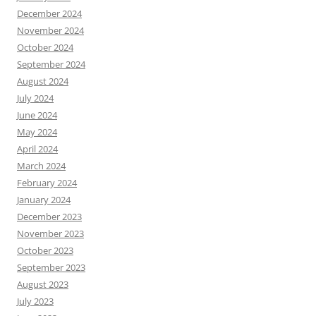
December 2024
November 2024
October 2024
September 2024
August 2024
July 2024
June 2024
May 2024
April 2024
March 2024
February 2024
January 2024
December 2023
November 2023
October 2023
September 2023
August 2023
July 2023