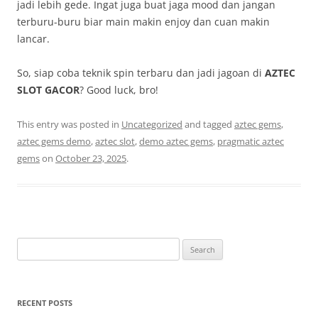
jadi lebih gede. Ingat juga buat jaga mood dan jangan
terburu-buru biar main makin enjoy dan cuan makin
lancar.
So, siap coba teknik spin terbaru dan jadi jagoan di
AZTEC
SLOT GACOR
? Good luck, bro!
This entry was posted in
Uncategorized
and tagged
aztec gems
,
aztec gems demo
,
aztec slot
,
demo aztec gems
,
pragmatic aztec
gems
on
October 23, 2025
.
Search
for:
RECENT POSTS