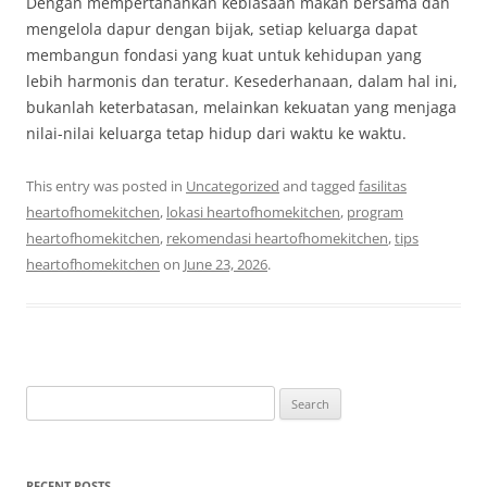
Dengan mempertahankan kebiasaan makan bersama dan
mengelola dapur dengan bijak, setiap keluarga dapat
membangun fondasi yang kuat untuk kehidupan yang
lebih harmonis dan teratur. Kesederhanaan, dalam hal ini,
bukanlah keterbatasan, melainkan kekuatan yang menjaga
nilai-nilai keluarga tetap hidup dari waktu ke waktu.
This entry was posted in
Uncategorized
and tagged
fasilitas
heartofhomekitchen
,
lokasi heartofhomekitchen
,
program
heartofhomekitchen
,
rekomendasi heartofhomekitchen
,
tips
heartofhomekitchen
on
June 23, 2026
.
Search
for:
RECENT POSTS