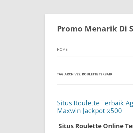
Skip
to
content
Promo Menarik Di S
HOME
TAG ARCHIVES:
ROULETTE TERBAIK
Situs Roulette Terbaik
Maxwin Jackpot x500
Situs Roulette Online Te