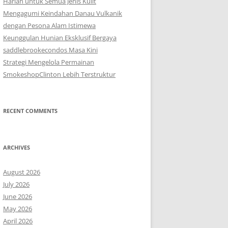
Harian untuk Semua Jenis Kulit
Mengagumi Keindahan Danau Vulkanik
dengan Pesona Alam Istimewa
Keunggulan Hunian Eksklusif Bergaya
saddlebrookecondos Masa Kini
Strategi Mengelola Permainan
SmokeshopClinton Lebih Terstruktur
RECENT COMMENTS
ARCHIVES
August 2026
July 2026
June 2026
May 2026
April 2026