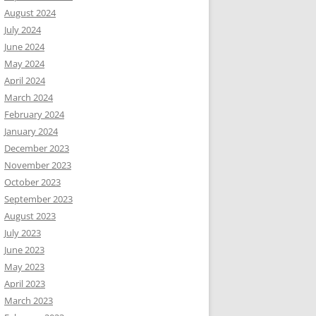
August 2024
July 2024
June 2024
May 2024
April 2024
March 2024
February 2024
January 2024
December 2023
November 2023
October 2023
September 2023
August 2023
July 2023
June 2023
May 2023
April 2023
March 2023