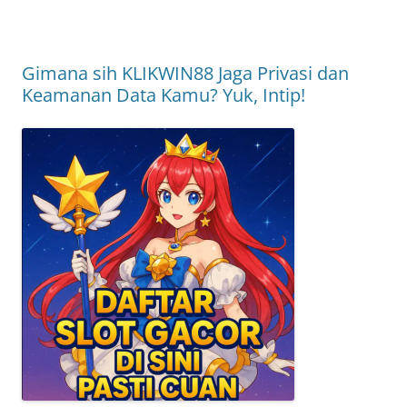
Gimana sih KLIKWIN88 Jaga Privasi dan
Keamanan Data Kamu? Yuk, Intip!