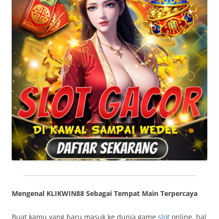
Mengenal KLIKWIN88 Sebagai Tempat Main Terpercaya
Buat kamu yang baru masuk ke dunia game
slot
online, hal