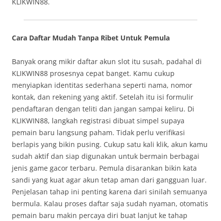
KLIKWIN88.
Cara Daftar Mudah Tanpa Ribet Untuk Pemula
Banyak orang mikir daftar akun slot itu susah, padahal di
KLIKWIN88 prosesnya cepat banget. Kamu cukup
menyiapkan identitas sederhana seperti nama, nomor
kontak, dan rekening yang aktif. Setelah itu isi formulir
pendaftaran dengan teliti dan jangan sampai keliru. Di
KLIKWIN88, langkah registrasi dibuat simpel supaya
pemain baru langsung paham. Tidak perlu verifikasi
berlapis yang bikin pusing. Cukup satu kali klik, akun kamu
sudah aktif dan siap digunakan untuk bermain berbagai
jenis game gacor terbaru. Pemula disarankan bikin kata
sandi yang kuat agar akun tetap aman dari gangguan luar.
Penjelasan tahap ini penting karena dari sinilah semuanya
bermula. Kalau proses daftar saja sudah nyaman, otomatis
pemain baru makin percaya diri buat lanjut ke tahap