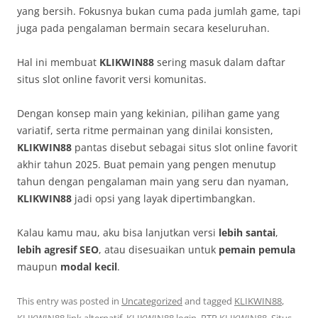
yang bersih. Fokusnya bukan cuma pada jumlah game, tapi
juga pada pengalaman bermain secara keseluruhan.
Hal ini membuat
KLIKWIN88
sering masuk dalam daftar
situs slot online favorit versi komunitas.
Dengan konsep main yang kekinian, pilihan game yang
variatif, serta ritme permainan yang dinilai konsisten,
KLIKWIN88
pantas disebut sebagai situs slot online favorit
akhir tahun 2025. Buat pemain yang pengen menutup
tahun dengan pengalaman main yang seru dan nyaman,
KLIKWIN88
jadi opsi yang layak dipertimbangkan.
Kalau kamu mau, aku bisa lanjutkan versi
lebih santai
,
lebih agresif SEO
, atau disesuaikan untuk
pemain pemula
maupun
modal kecil
.
This entry was posted in
Uncategorized
and tagged
KLIKWIN88
,