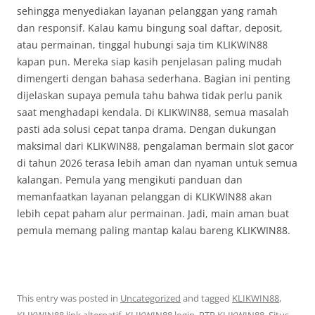
sehingga menyediakan layanan pelanggan yang ramah
dan responsif. Kalau kamu bingung soal daftar, deposit,
atau permainan, tinggal hubungi saja tim KLIKWIN88
kapan pun. Mereka siap kasih penjelasan paling mudah
dimengerti dengan bahasa sederhana. Bagian ini penting
dijelaskan supaya pemula tahu bahwa tidak perlu panik
saat menghadapi kendala. Di KLIKWIN88, semua masalah
pasti ada solusi cepat tanpa drama. Dengan dukungan
maksimal dari KLIKWIN88, pengalaman bermain slot gacor
di tahun 2026 terasa lebih aman dan nyaman untuk semua
kalangan. Pemula yang mengikuti panduan dan
memanfaatkan layanan pelanggan di KLIKWIN88 akan
lebih cepat paham alur permainan. Jadi, main aman buat
pemula memang paling mantap kalau bareng KLIKWIN88.
This entry was posted in
Uncategorized
and tagged
KLIKWIN88
,