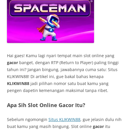
Hai gaes! Kamu lagi nyari tempat main slot online yang
gacor
banget, dengan RTP (Return to Player) paling tinggi
tahun ini? Jangan bingung, jawabannya cuma satu: Situs
KLIKWIN88! Di artikel ini, gue bakal bahas kenapa
KLIKWIN88
jadi pilihan nomor satu buat kamu yang
pengen dapetin kemenangan maksimal tanpa ribet.
Apa Sih Slot Online Gacor Itu?
Sebelum ngomongin
Situs KLIKWIN88
, gue jelasin dulu nih
buat kamu yang masih bingung. Slot online
gacor
itu