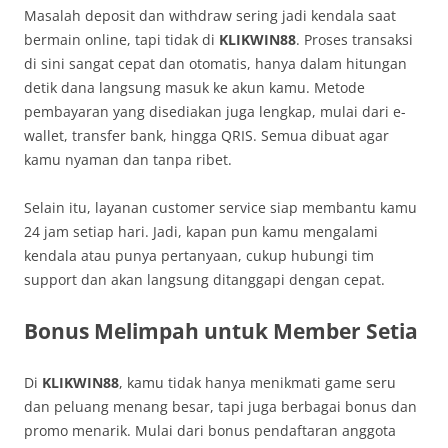
Masalah deposit dan withdraw sering jadi kendala saat
bermain online, tapi tidak di
KLIKWIN88
. Proses transaksi
di sini sangat cepat dan otomatis, hanya dalam hitungan
detik dana langsung masuk ke akun kamu. Metode
pembayaran yang disediakan juga lengkap, mulai dari e-
wallet, transfer bank, hingga QRIS. Semua dibuat agar
kamu nyaman dan tanpa ribet.
Selain itu, layanan customer service siap membantu kamu
24 jam setiap hari. Jadi, kapan pun kamu mengalami
kendala atau punya pertanyaan, cukup hubungi tim
support dan akan langsung ditanggapi dengan cepat.
Bonus Melimpah untuk Member Setia
Di
KLIKWIN88
, kamu tidak hanya menikmati game seru
dan peluang menang besar, tapi juga berbagai bonus dan
promo menarik. Mulai dari bonus pendaftaran anggota