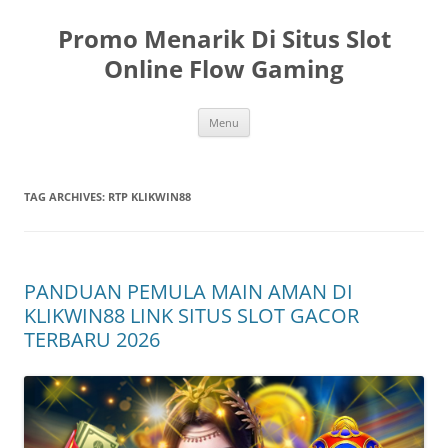
Skip
to
Promo Menarik Di Situs Slot
content
Online Flow Gaming
Menu
TAG ARCHIVES:
RTP KLIKWIN88
PANDUAN PEMULA MAIN AMAN DI
KLIKWIN88 LINK SITUS SLOT GACOR
TERBARU 2026