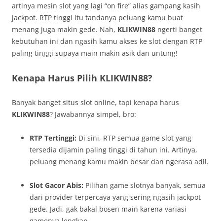
artinya mesin slot yang lagi “on fire” alias gampang kasih
jackpot. RTP tinggi itu tandanya peluang kamu buat
menang juga makin gede. Nah,
KLIKWIN88
ngerti banget
kebutuhan ini dan ngasih kamu akses ke slot dengan RTP
paling tinggi supaya main makin asik dan untung!
Kenapa Harus Pilih KLIKWIN88?
Banyak banget situs slot online, tapi kenapa harus
KLIKWIN88
? Jawabannya simpel, bro:
RTP Tertinggi:
Di sini, RTP semua game slot yang
tersedia dijamin paling tinggi di tahun ini. Artinya,
peluang menang kamu makin besar dan ngerasa adil.
Slot Gacor Abis:
Pilihan game slotnya banyak, semua
dari provider terpercaya yang sering ngasih jackpot
gede. Jadi, gak bakal bosen main karena variasi
gamenya lengkap.