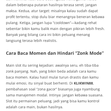
dalam beberapa putaran hasilnya terasa seret, jangan
maksa. Kedua, atur target: misalnya kalau sudah dapat
profit tertentu, stop dulu biar menangnya beneran kebawa
pulang. Ketiga, jangan lupa “cooldown”—kadang rehat
sebentar bikin kamu balik main dengan pikiran lebih fresh.
Banyak yang bilang cara ini bikin peluang menang
langsung terasa lebih realistis.
Cara Baca Momen dan Hindari “Zonk Mode”
Main slot itu sering kejadian: awalnya seru, eh tiba-tiba
zonk panjang. Nah, yang bikin beda adalah cara kamu
baca momen. Kalau hasil mulai turun drastis dan kamu
mulai emosi, itu sinyal buat berhenti. Di
KLIKWIN88
,
pembahasan soal “zona gacor” biasanya juga nyambung
sama manajemen modal. Intinya: jangan kebawa suasana.
Slot itu permainan peluang, jadi yang bisa kamu kontrol
adalah cara main, bukan hasilnya.