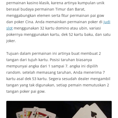
permainan kasino klasik, karena artinya kumpulan unik
berasal budaya permainan Timur dan Barat,
menggabungkan elemen serta fitur permainan pai gow
dan poker Cina. Anda memainkan permainan poker di
judi
slot
menggunakan 32 kartu domino atau ubin, variasi
pokernya menggunakan kartu, dek 52 kartu baku, dan satu
joker.
Tujuan dalam permainan ini artinya buat membuat 2
tangan dari tujuh kartu. Posisi taruhan biasanya
mempunyai angka dari 1 sampai 7. angka ini dipilih
random. setelah memasang taruhan, Anda menerima 7
kartu asal dek 53 kartu. Segera sesudah dealer mengambil
tangan yang tak digunakan, setiap pemain memutuskan 2
tangan poker pai gow.