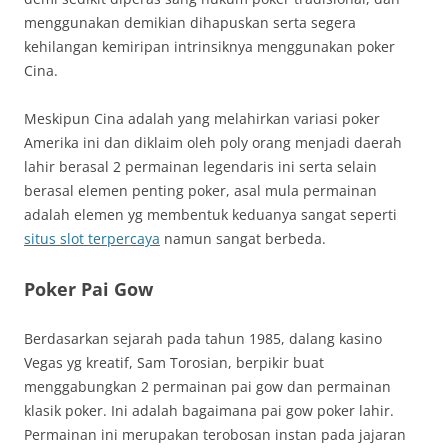
menggunakan demikian dihapuskan serta segera
kehilangan kemiripan intrinsiknya menggunakan poker
Cina.
Meskipun Cina adalah yang melahirkan variasi poker
Amerika ini dan diklaim oleh poly orang menjadi daerah
lahir berasal 2 permainan legendaris ini serta selain
berasal elemen penting poker, asal mula permainan
adalah elemen yg membentuk keduanya sangat seperti
situs slot terpercaya
namun sangat berbeda.
Poker Pai Gow
Berdasarkan sejarah pada tahun 1985, dalang kasino
Vegas yg kreatif, Sam Torosian, berpikir buat
menggabungkan 2 permainan pai gow dan permainan
klasik poker. Ini adalah bagaimana pai gow poker lahir.
Permainan ini merupakan terobosan instan pada jajaran