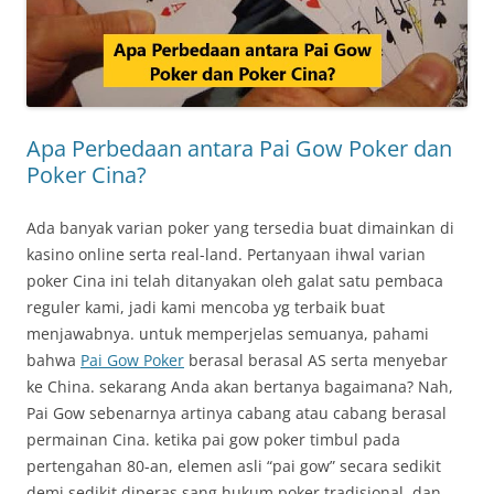
Apa Perbedaan antara Pai Gow Poker dan
Poker Cina?
Ada banyak varian poker yang tersedia buat dimainkan di
kasino online serta real-land. Pertanyaan ihwal varian
poker Cina ini telah ditanyakan oleh galat satu pembaca
reguler kami, jadi kami mencoba yg terbaik buat
menjawabnya. untuk memperjelas semuanya, pahami
bahwa
Pai Gow Poker
berasal berasal AS serta menyebar
ke China. sekarang Anda akan bertanya bagaimana? Nah,
Pai Gow sebenarnya artinya cabang atau cabang berasal
permainan Cina. ketika pai gow poker timbul pada
pertengahan 80-an, elemen asli “pai gow” secara sedikit
demi sedikit diperas sang hukum poker tradisional, dan