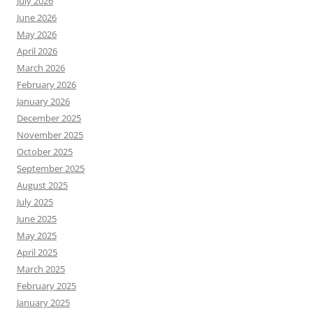
July 2026
June 2026
May 2026
April 2026
March 2026
February 2026
January 2026
December 2025
November 2025
October 2025
September 2025
August 2025
July 2025
June 2025
May 2025
April 2025
March 2025
February 2025
January 2025