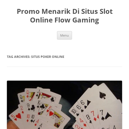
Skip
to
Promo Menarik Di Situs Slot
content
Online Flow Gaming
Menu
TAG ARCHIVES:
SITUS POKER ONLINE