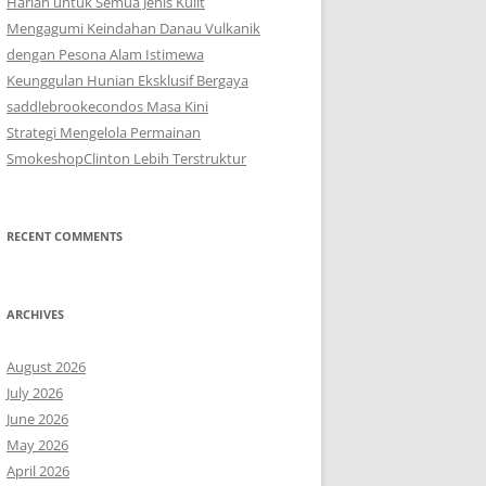
Harian untuk Semua Jenis Kulit
Mengagumi Keindahan Danau Vulkanik
dengan Pesona Alam Istimewa
Keunggulan Hunian Eksklusif Bergaya
saddlebrookecondos Masa Kini
Strategi Mengelola Permainan
SmokeshopClinton Lebih Terstruktur
RECENT COMMENTS
ARCHIVES
August 2026
July 2026
June 2026
May 2026
April 2026