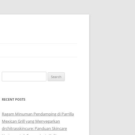
Search
for:
RECENT POSTS
Ragam Minuman Pendamping di Parrilla
Mexican Grill yang Menyegarkan
drchitrasskincure: Panduan Skincare