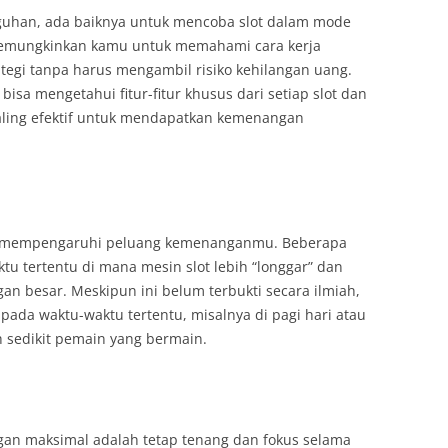
uhan, ada baiknya untuk mencoba slot dalam mode
emungkinkan kamu untuk memahami cara kerja
tegi tanpa harus mengambil risiko kehilangan uang.
isa mengetahui fitur-fitur khusus dari setiap slot dan
aling efektif untuk mendapatkan kemenangan
sa mempengaruhi peluang kemenanganmu. Beberapa
u tertentu di mana mesin slot lebih “longgar” dan
 besar. Meskipun ini belum terbukti secara ilmiah,
ada waktu-waktu tertentu, misalnya di pagi hari atau
h sedikit pemain yang bermain.
an maksimal adalah tetap tenang dan fokus selama