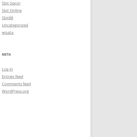
Slot Gacor
Slot Online
Slot88
Uncategorized
wisata
META
Log in
Entries feed
Comments feed
WordPress.org