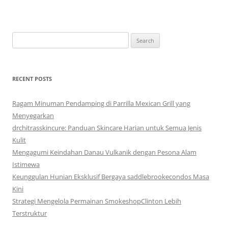
Search
for:
RECENT POSTS
Ragam Minuman Pendamping di Parrilla Mexican Grill yang
Menyegarkan
drchitrasskincure: Panduan Skincare Harian untuk Semua Jenis
Kulit
Mengagumi Keindahan Danau Vulkanik dengan Pesona Alam
Istimewa
Keunggulan Hunian Eksklusif Bergaya saddlebrookecondos Masa
Kini
Strategi Mengelola Permainan SmokeshopClinton Lebih
Terstruktur