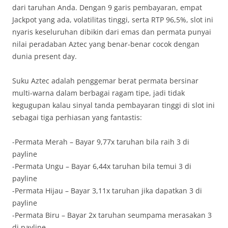
dari taruhan Anda. Dengan 9 garis pembayaran, empat
Jackpot yang ada, volatilitas tinggi, serta RTP 96,5%, slot ini
nyaris keseluruhan dibikin dari emas dan permata punyai
nilai peradaban Aztec yang benar-benar cocok dengan
dunia present day.
Suku Aztec adalah penggemar berat permata bersinar
multi-warna dalam berbagai ragam tipe, jadi tidak
kegugupan kalau sinyal tanda pembayaran tinggi di slot ini
sebagai tiga perhiasan yang fantastis:
-Permata Merah – Bayar 9,77x taruhan bila raih 3 di
payline
-Permata Ungu – Bayar 6,44x taruhan bila temui 3 di
payline
-Permata Hijau – Bayar 3,11x taruhan jika dapatkan 3 di
payline
-Permata Biru – Bayar 2x taruhan seumpama merasakan 3
di payline