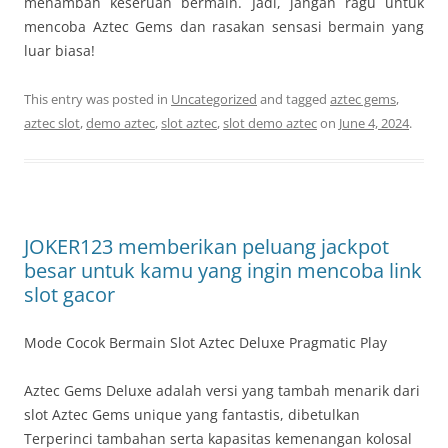
menambah keseruan bermain. Jadi, jangan ragu untuk
mencoba Aztec Gems dan rasakan sensasi bermain yang
luar biasa!
This entry was posted in
Uncategorized
and tagged
aztec gems
,
aztec slot
,
demo aztec
,
slot aztec
,
slot demo aztec
on
June 4, 2024
.
JOKER123 memberikan peluang jackpot
besar untuk kamu yang ingin mencoba link
slot gacor
Mode Cocok Bermain Slot Aztec Deluxe Pragmatic Play
Aztec Gems Deluxe adalah versi yang tambah menarik dari
slot Aztec Gems unique yang fantastis, dibetulkan
Terperinci tambahan serta kapasitas kemenangan kolosal