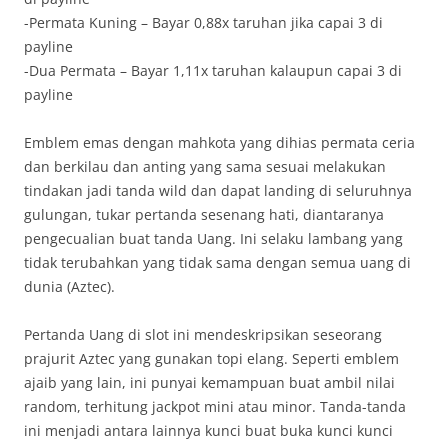
-Permata Kuning – Bayar 0,88x taruhan jika capai 3 di
payline
-Dua Permata – Bayar 1,11x taruhan kalaupun capai 3 di
payline
Emblem emas dengan mahkota yang dihias permata ceria
dan berkilau dan anting yang sama sesuai melakukan
tindakan jadi tanda wild dan dapat landing di seluruhnya
gulungan, tukar pertanda sesenang hati, diantaranya
pengecualian buat tanda Uang. Ini selaku lambang yang
tidak terubahkan yang tidak sama dengan semua uang di
dunia (Aztec).
Pertanda Uang di slot ini mendeskripsikan seseorang
prajurit Aztec yang gunakan topi elang. Seperti emblem
ajaib yang lain, ini punyai kemampuan buat ambil nilai
random, terhitung jackpot mini atau minor. Tanda-tanda
ini menjadi antara lainnya kunci buat buka kunci kunci