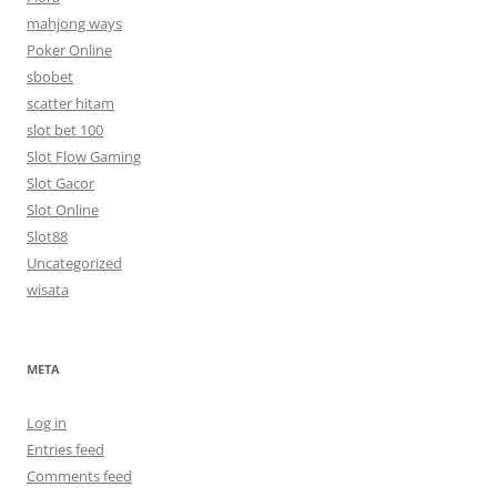
mahjong ways
Poker Online
sbobet
scatter hitam
slot bet 100
Slot Flow Gaming
Slot Gacor
Slot Online
Slot88
Uncategorized
wisata
META
Log in
Entries feed
Comments feed