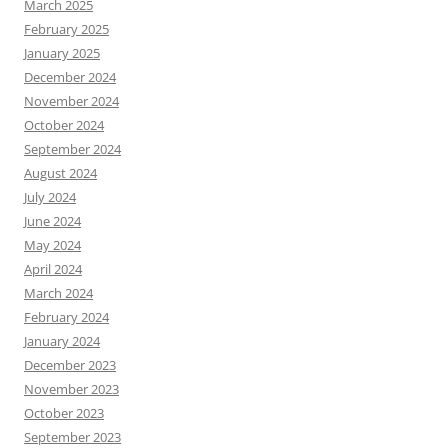
March 2025
February 2025
January 2025
December 2024
November 2024
October 2024
September 2024
August 2024
July 2024
June 2024
May 2024
April 2024
March 2024
February 2024
January 2024
December 2023
November 2023
October 2023
September 2023