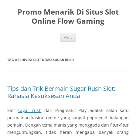
Skip
to
Promo Menarik Di Situs Slot
content
Online Flow Gaming
Menu
TAG ARCHIVES:
SLOT DEMO SUGAR RUSH
Tips dan Trik Bermain Sugar Rush Slot:
Rahasia Kesuksesan Anda
Slot
sugar rush
dari Pragmatic Play adalah salah satu
permainan kasino online yang sangat populer di kalangan
pemain. Dengan tema manis yang menggoda dan fitur-fitur
menguntungkan, tidak heran mengapa banyak orang