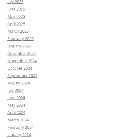
July 2025
June 2025
May 2025
April 2025
March 2025
February 2025
January 2025
December 2024
November 2024
October 2024
September 2024
August 2024
July 2024
June 2024
May 2024
April 2024
March 2024
February 2024
January 2024