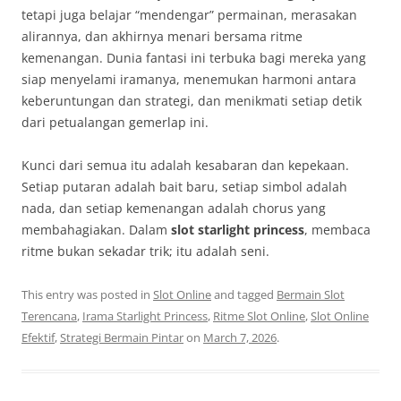
tetapi juga belajar “mendengar” permainan, merasakan
alirannya, dan akhirnya menari bersama ritme
kemenangan. Dunia fantasi ini terbuka bagi mereka yang
siap menyelami iramanya, menemukan harmoni antara
keberuntungan dan strategi, dan menikmati setiap detik
dari petualangan gemerlap ini.
Kunci dari semua itu adalah kesabaran dan kepekaan.
Setiap putaran adalah bait baru, setiap simbol adalah
nada, dan setiap kemenangan adalah chorus yang
membahagiakan. Dalam
slot starlight princess
, membaca
ritme bukan sekadar trik; itu adalah seni.
This entry was posted in
Slot Online
and tagged
Bermain Slot
Terencana
,
Irama Starlight Princess
,
Ritme Slot Online
,
Slot Online
Efektif
,
Strategi Bermain Pintar
on
March 7, 2026
.