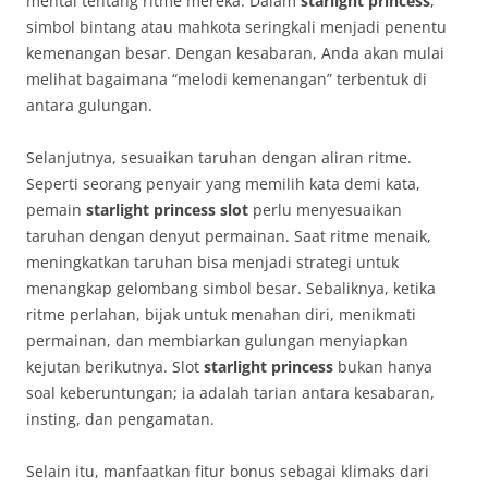
mental tentang ritme mereka. Dalam
starlight princess
,
simbol bintang atau mahkota seringkali menjadi penentu
kemenangan besar. Dengan kesabaran, Anda akan mulai
melihat bagaimana “melodi kemenangan” terbentuk di
antara gulungan.
Selanjutnya, sesuaikan taruhan dengan aliran ritme.
Seperti seorang penyair yang memilih kata demi kata,
pemain
starlight princess slot
perlu menyesuaikan
taruhan dengan denyut permainan. Saat ritme menaik,
meningkatkan taruhan bisa menjadi strategi untuk
menangkap gelombang simbol besar. Sebaliknya, ketika
ritme perlahan, bijak untuk menahan diri, menikmati
permainan, dan membiarkan gulungan menyiapkan
kejutan berikutnya. Slot
starlight princess
bukan hanya
soal keberuntungan; ia adalah tarian antara kesabaran,
insting, dan pengamatan.
Selain itu, manfaatkan fitur bonus sebagai klimaks dari