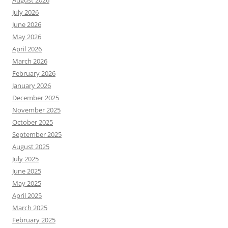
August 2026
July 2026
June 2026
May 2026
April 2026
March 2026
February 2026
January 2026
December 2025
November 2025
October 2025
September 2025
August 2025
July 2025
June 2025
May 2025
April 2025
March 2025
February 2025