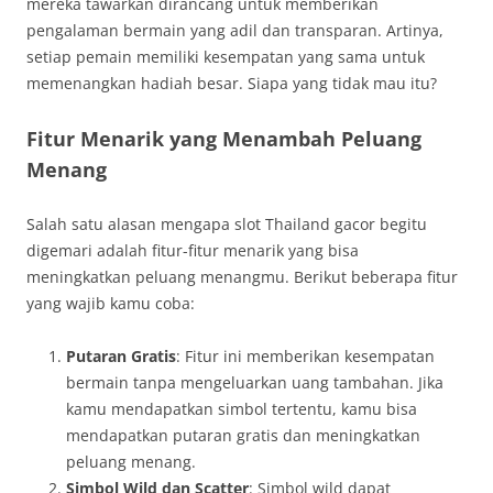
mereka tawarkan dirancang untuk memberikan
pengalaman bermain yang adil dan transparan. Artinya,
setiap pemain memiliki kesempatan yang sama untuk
memenangkan hadiah besar. Siapa yang tidak mau itu?
Fitur Menarik yang Menambah Peluang
Menang
Salah satu alasan mengapa slot Thailand gacor begitu
digemari adalah fitur-fitur menarik yang bisa
meningkatkan peluang menangmu. Berikut beberapa fitur
yang wajib kamu coba:
Putaran Gratis
: Fitur ini memberikan kesempatan
bermain tanpa mengeluarkan uang tambahan. Jika
kamu mendapatkan simbol tertentu, kamu bisa
mendapatkan putaran gratis dan meningkatkan
peluang menang.
Simbol Wild dan Scatter
: Simbol wild dapat