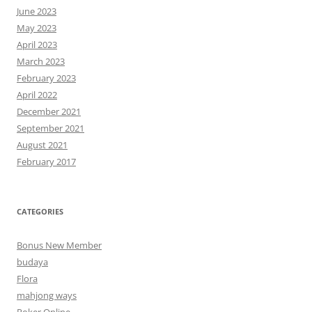
June 2023
May 2023
April 2023
March 2023
February 2023
April 2022
December 2021
September 2021
August 2021
February 2017
CATEGORIES
Bonus New Member
budaya
Flora
mahjong ways