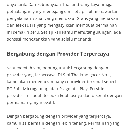
daya tarik. Dari kebudayaan Thailand yang kaya hingga
petualangan yang menegangkan, setiap slot menawarkan
pengalaman visual yang memukau. Grafis yang menawan
dan efek suara yang mengasyikkan membuat permainan
ini semakin seru. Setiap kali kamu memutar gulungan, ada
sensasi menegangkan yang selalu menanti!
Bergabung dengan Provider Terpercaya
Saat memilih slot, penting untuk bergabung dengan
provider yang terpercaya. Di Slot Thailand gacor No.1,
kamu akan menemukan banyak provider terkenal seperti
PG Soft, Microgaming, dan Pragmatic Play. Provider-
provider ini sudah terbukti kualitasnya dan dikenal dengan
permainan yang inovatif.
Dengan bergabung dengan provider yang terpercaya,
kamu bisa bermain dengan lebih tenang. Permainan yang