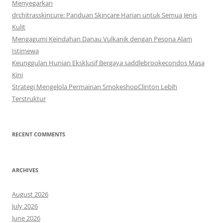
Menyegarkan
drchitrasskincure: Panduan Skincare Harian untuk Semua Jenis
Kulit
Mengagumi Keindahan Danau Vulkanik dengan Pesona Alam
Istimewa
Keunggulan Hunian Eksklusif Bergaya saddlebrookecondos Masa
Kini
Strategi Mengelola Permainan SmokeshopClinton Lebih
Terstruktur
RECENT COMMENTS
ARCHIVES
August 2026
July 2026
June 2026