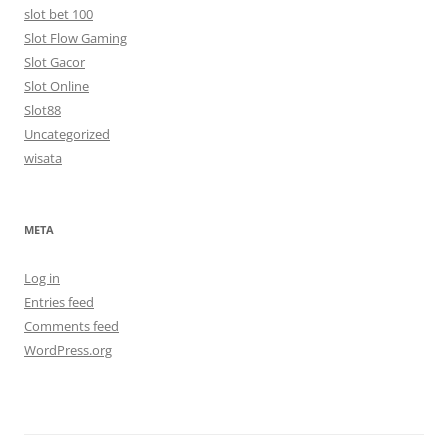
slot bet 100
Slot Flow Gaming
Slot Gacor
Slot Online
Slot88
Uncategorized
wisata
META
Log in
Entries feed
Comments feed
WordPress.org