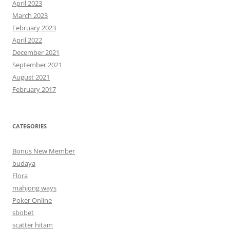
April 2023
March 2023
February 2023
April 2022
December 2021
September 2021
August 2021
February 2017
CATEGORIES
Bonus New Member
budaya
Flora
mahjong ways
Poker Online
sbobet
scatter hitam