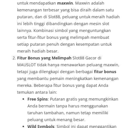
untuk mendapatkan
maxwin
. Maxwin adalah
kemenangan terbesar yang bisa diraih dalam satu
putaran, dan di Slot88, peluang untuk meraih hadiah
ini lebih tinggi dibandingkan dengan mesin slot
lainnya. Kombinasi simbol yang menguntungkan
serta fitur-fitur bonus yang melimpah membuat
setiap putaran penuh dengan kesempatan untuk
meraih hadiah besar.
Fitur Bonus yang Melimpah
Slot88 Gacor di
MAUSLOT tidak hanya menawarkan peluang maxwin,
tetapi juga dilengkapi dengan berbagai
fitur bonus
yang membantu pemain meningkatkan kemenangan
mereka. Beberapa fitur bonus yang dapat Anda
temukan antara lain:
Free Spins
: Putaran gratis yang memungkinkan
Anda bermain tanpa harus menggunakan
taruhan tambahan, namun tetap memiliki
peluang untuk menang besar.
Wild Symbols
: Simbol ini dapat menggantikan