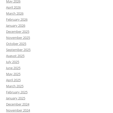
May 2026
April 2026
March 2026
February 2026
January 2026
December 2025
November 2025
October 2025
September 2025
August 2025
July 2025
June 2025
May 2025
April 2025
March 2025
February 2025
January 2025
December 2024
November 2024