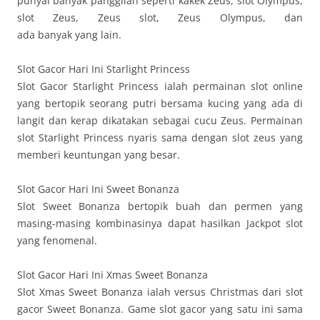
punyai banyak panggilan seperti kakek Zeus, slot Olympus,
slot Zeus, Zeus slot, Zeus Olympus, dan
ada banyak yang lain.
Slot Gacor Hari Ini Starlight Princess
Slot Gacor Starlight Princess ialah permainan slot online
yang bertopik seorang putri bersama kucing yang ada di
langit dan kerap dikatakan sebagai cucu Zeus. Permainan
slot Starlight Princess nyaris sama dengan slot zeus yang
memberi keuntungan yang besar.
Slot Gacor Hari Ini Sweet Bonanza
Slot Sweet Bonanza bertopik buah dan permen yang
masing-masing kombinasinya dapat hasilkan Jackpot slot
yang fenomenal.
Slot Gacor Hari Ini Xmas Sweet Bonanza
Slot Xmas Sweet Bonanza ialah versus Christmas dari slot
gacor Sweet Bonanza. Game slot gacor yang satu ini sama