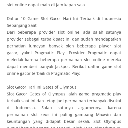
slot online dapat main di jam kapan saja.
Daftar 10 Game Slot Gacor Hari Ini Terbaik di Indonesia
Sepanjang Saat
Dari beberapa provider slot online, ada salah satunya
provider sebagai terbaik saat ini dan sudah mendapatkan
perhatian lumayan banyak oleh beberapa player slot
gacor, yakni Pragmatic Play. Provider Pragmatic dapat
meledak karena beberapa permainan slot online mereka
dapat memberi banyak Jackpot. Berikut daftar game slot
online gacor terbaik di Pragmatic Play:
Slot Gacor Hari Ini Gates of Olympus
Slot Gacor Gates of Olympus ialah game pragmatic play
terbaik saat ini dan tetap jadi permainan terbanyak disukai
di Indonesia. Salah satunya argumennya karena
permainan slot zeus ini paling gampang Maxwin dan
keuntungan yang didapat besar sekali. Slot Olympus