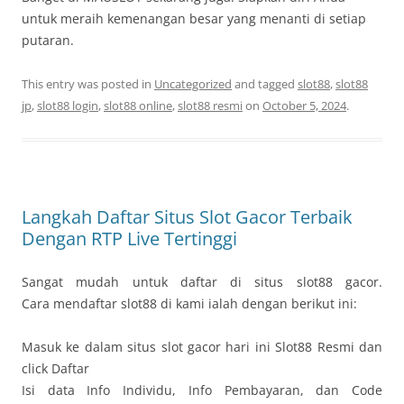
untuk meraih kemenangan besar yang menanti di setiap
putaran.
This entry was posted in
Uncategorized
and tagged
slot88
,
slot88
jp
,
slot88 login
,
slot88 online
,
slot88 resmi
on
October 5, 2024
.
Langkah Daftar Situs Slot Gacor Terbaik
Dengan RTP Live Tertinggi
Sangat mudah untuk daftar di situs slot88 gacor.
Cara mendaftar slot88 di kami ialah dengan berikut ini:
Masuk ke dalam situs slot gacor hari ini Slot88 Resmi dan
click Daftar
Isi data Info Individu, Info Pembayaran, dan Code