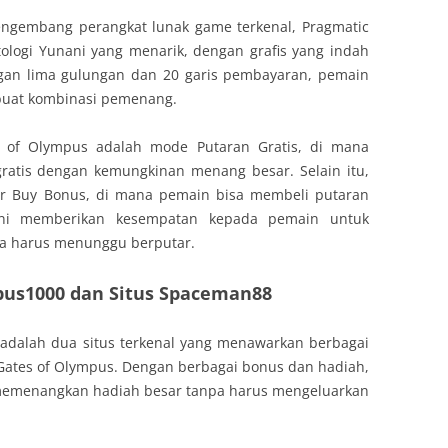
engembang perangkat lunak game terkenal, Pragmatic
ologi Yunani yang menarik, dengan grafis yang indah
an lima gulungan dan 20 garis pembayaran, pemain
buat kombinasi pemenang.
es of Olympus adalah mode Putaran Gratis, di mana
ratis dengan kemungkinan menang besar. Selain itu,
tur Buy Bonus, di mana pemain bisa membeli putaran
Ini memberikan kesempatan kepada pemain untuk
a harus menunggu berputar.
pus1000 dan Situs Spaceman88
adalah dua situs terkenal yang menawarkan berbagai
Gates of Olympus. Dengan berbagai bonus dan hadiah,
memenangkan hadiah besar tanpa harus mengeluarkan