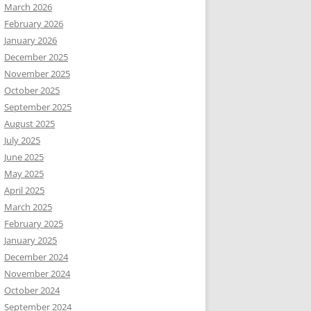
March 2026
February 2026
January 2026
December 2025
November 2025
October 2025
September 2025
August 2025
July 2025
June 2025
May 2025
April 2025
March 2025
February 2025
January 2025
December 2024
November 2024
October 2024
September 2024