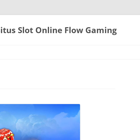
itus Slot Online Flow Gaming