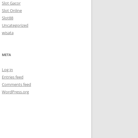
Slot Gacor
Slot Online
Slot88
Uncategorized
wisata
META
Log in
Entries feed
Comments feed
WordPress.org