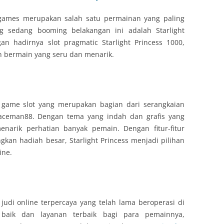
t games merupakan salah satu permainan yang paling
g sedang booming belakangan ini adalah Starlight
an hadirnya slot pragmatic Starlight Princess 1000,
 bermain yang seru dan menarik.
tu game slot yang merupakan bagian dari serangkaian
Spaceman88. Dengan tema yang indah dan grafis yang
enarik perhatian banyak pemain. Dengan fitur-fitur
an hadiah besar, Starlight Princess menjadi pilihan
ine.
judi online terpercaya yang telah lama beroperasi di
 baik dan layanan terbaik bagi para pemainnya,