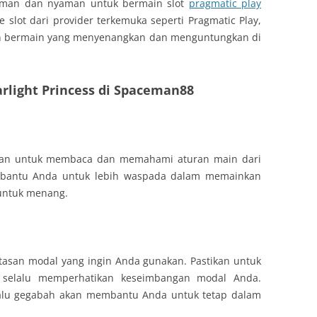
aman dan nyaman untuk bermain slot
pragmatic play
 slot dari provider terkemuka seperti Pragmatic Play,
n bermain yang menyenangkan dan menguntungkan di
arlight Princess di Spaceman88
kan untuk membaca dan memahami aturan main dari
membantu Anda untuk lebih waspada dalam memainkan
untuk menang.
tasan modal yang ingin Anda gunakan. Pastikan untuk
n selalu memperhatikan keseimbangan modal Anda.
rlalu gegabah akan membantu Anda untuk tetap dalam