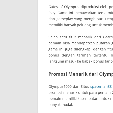
Gates of Olympus diproduksi oleh p
Play. Game ini menawarkan tema mit
dan gameplay yang menghibur. Deng
memiliki banyak peluang untuk mem
Salah satu fitur menarik dari Gat
pemain bisa mendapatkan putaran g
game ini juga dilengkapi dengan fi
bonus dengan taruhan tertentu. 
langsung masuk ke babak bonus tanp
Promosi Menarik dari Olym
Olympus1000 dan Situs
spaceman88
promosi menarik untuk para pemain 
pemain memiliki kesempatan untuk 
banyak modal.