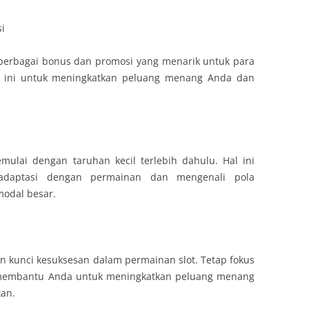
i
berbagai bonus dan promosi yang menarik untuk para
 ini untuk meningkatkan peluang menang Anda dan
ulai dengan taruhan kecil terlebih dahulu. Hal ini
daptasi dengan permainan dan mengenali pola
modal besar.
 kunci kesuksesan dalam permainan slot. Tetap fokus
 membantu Anda untuk meningkatkan peluang menang
kan.