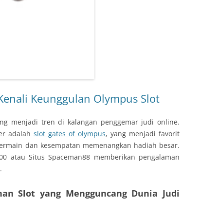
 Kenali Keunggulan Olympus Slot
ang menjadi tren di kalangan penggemar judi online.
er adalah
slot gates of olympus
, yang menjadi favorit
ermain dan kesempatan memenangkan hadiah besar.
1000 atau Situs Spaceman88 memberikan pengalaman
.
nan Slot yang Mengguncang Dunia Judi