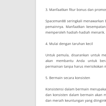
3. Manfaatkan fitur bonus dan promos
Spaceman88 seringkali menawarkan 
pemainnya. Manfaatkan kesempatan
memperoleh hadiah-hadiah menarik.
4. Mulai dengan taruhan kecil
Untuk pemula, disarankan untuk mem
akan membantu Anda untuk bera
permainan tanpa harus merisikokan 
5. Bermain secara konsisten
Konsistensi dalam bermain merupakan
dan konsisten dalam bermain akan
dan meraih keuntungan yang diingin