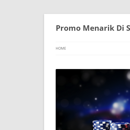
Skip
to
content
Promo Menarik Di S
HOME