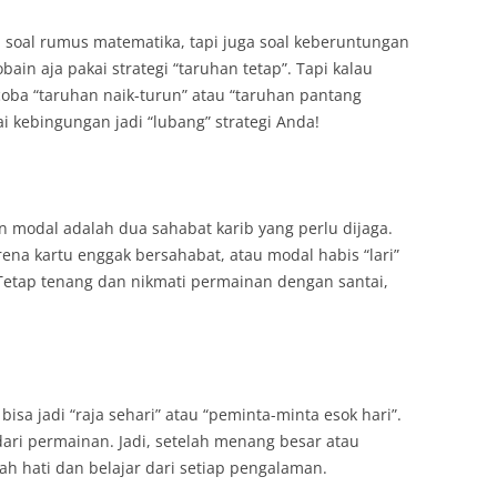
a soal rumus matematika, tapi juga soal keberuntungan
ain aja pakai strategi “taruhan tetap”. Tapi kalau
coba “taruhan naik-turun” atau “taruhan pantang
 kebingungan jadi “lubang” strategi Anda!
an modal adalah dua sahabat karib yang perlu dijaga.
na kartu enggak bersahabat, atau modal habis “lari”
Tetap tenang dan nikmati permainan dengan santai,
isa jadi “raja sehari” atau “peminta-minta esok hari”.
ari permainan. Jadi, setelah menang besar atau
ah hati dan belajar dari setiap pengalaman.