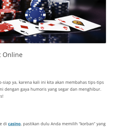
t Online
-siap ya, karena kali ini kita akan membahas tips-tips
ni dengan gaya humoris yang segar dan menghibur.
s!
e di
casino
, pastikan dulu Anda memilih “korban” yang