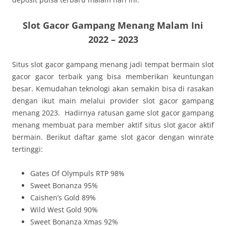
Slot Gacor Gampang Menang Malam Ini
2022 – 2023
Situs slot gacor gampang menang jadi tempat bermain slot
gacor gacor terbaik yang bisa memberikan keuntungan
besar. Kemudahan teknologi akan semakin bisa di rasakan
dengan ikut main melalui provider slot gacor gampang
menang 2023. Hadirnya ratusan game slot gacor gampang
menang membuat para member aktif situs slot gacor aktif
bermain. Berikut daftar game slot gacor dengan winrate
tertinggi:
Gates Of Olympuls RTP 98%
Sweet Bonanza 95%
Caishen’s Gold 89%
Wild West Gold 90%
Sweet Bonanza Xmas 92%