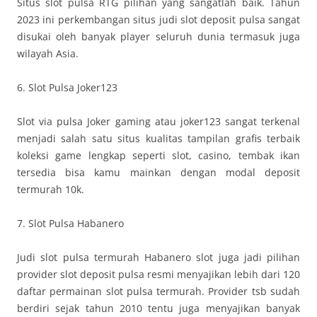
Situs slot pulsa RTG pilihan yang sangatlah baik. Tahun
2023 ini perkembangan situs judi slot deposit pulsa sangat
disukai oleh banyak player seluruh dunia termasuk juga
wilayah Asia.
6. Slot Pulsa Joker123
Slot via pulsa Joker gaming atau joker123 sangat terkenal
menjadi salah satu situs kualitas tampilan grafis terbaik
koleksi game lengkap seperti slot, casino, tembak ikan
tersedia bisa kamu mainkan dengan modal deposit
termurah 10k.
7. Slot Pulsa Habanero
Judi slot pulsa termurah Habanero slot juga jadi pilihan
provider slot deposit pulsa resmi menyajikan lebih dari 120
daftar permainan slot pulsa termurah. Provider tsb sudah
berdiri sejak tahun 2010 tentu juga menyajikan banyak