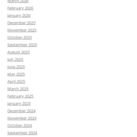
March 2026
February 2026
January 2026
December 2025
November 2025
October 2025
September 2025
August 2025
July 2025
June 2025
May 2025
April 2025
March 2025
February 2025
January 2025
December 2024
November 2024
October 2024
September 2024