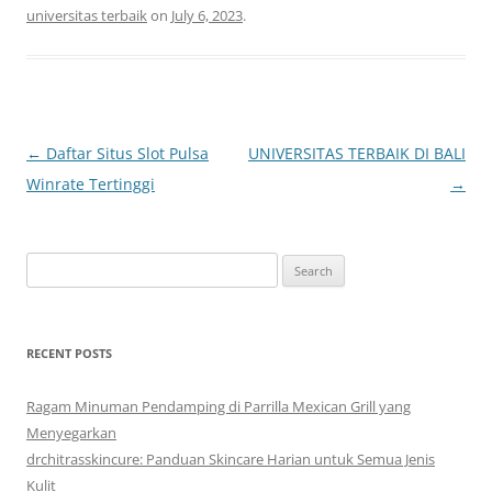
universitas terbaik
on
July 6, 2023
.
Post
←
Daftar Situs Slot Pulsa
UNIVERSITAS TERBAIK DI BALI
navigation
Winrate Tertinggi
→
Search
for:
RECENT POSTS
Ragam Minuman Pendamping di Parrilla Mexican Grill yang
Menyegarkan
drchitrasskincure: Panduan Skincare Harian untuk Semua Jenis
Kulit