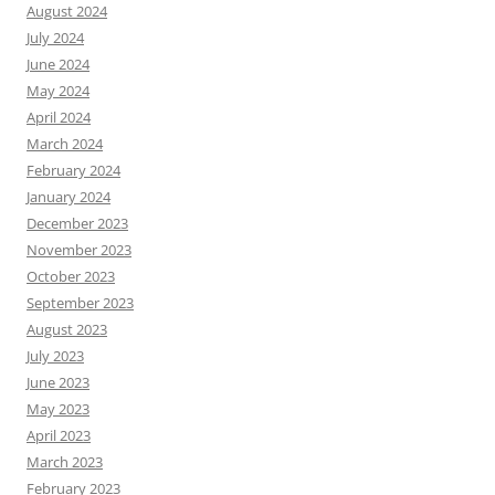
August 2024
July 2024
June 2024
May 2024
April 2024
March 2024
February 2024
January 2024
December 2023
November 2023
October 2023
September 2023
August 2023
July 2023
June 2023
May 2023
April 2023
March 2023
February 2023