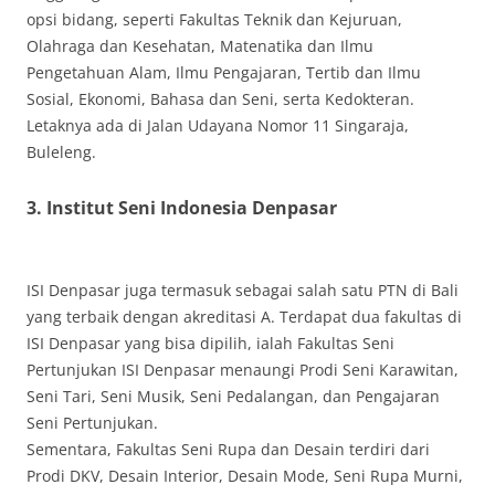
opsi bidang, seperti Fakultas Teknik dan Kejuruan,
Olahraga dan Kesehatan, Matenatika dan Ilmu
Pengetahuan Alam, Ilmu Pengajaran, Tertib dan Ilmu
Sosial, Ekonomi, Bahasa dan Seni, serta Kedokteran.
Letaknya ada di Jalan Udayana Nomor 11 Singaraja,
Buleleng.
3. Institut Seni Indonesia Denpasar
ISI Denpasar juga termasuk sebagai salah satu PTN di Bali
yang terbaik dengan akreditasi A. Terdapat dua fakultas di
ISI Denpasar yang bisa dipilih, ialah Fakultas Seni
Pertunjukan ISI Denpasar menaungi Prodi Seni Karawitan,
Seni Tari, Seni Musik, Seni Pedalangan, dan Pengajaran
Seni Pertunjukan.
Sementara, Fakultas Seni Rupa dan Desain terdiri dari
Prodi DKV, Desain Interior, Desain Mode, Seni Rupa Murni,