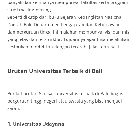
banyak dan semuanya mempunyai fakultas serta program
studi masing-masing.
Seperti dikutip dari buku Sejarah Kebangkitan Nasional
Daerah Bali, Departemen Pengajaran dan Kebudayaan,
tiap perguruan tinggi ini malahan mempunyai visi dan misi
yang jelas dan tersturktur. Tujuannya agar bisa melakukan
kesibukan pendidikan dengan terarah, jelas, dan pasti.
Urutan Universitas Terbaik di Bali
Berikut urutan 6 besar universitas terbaik di Bali, bagus
perguruan tinggi negeri atau swasta yang bisa menjadi
saran.
1. Universitas Udayana