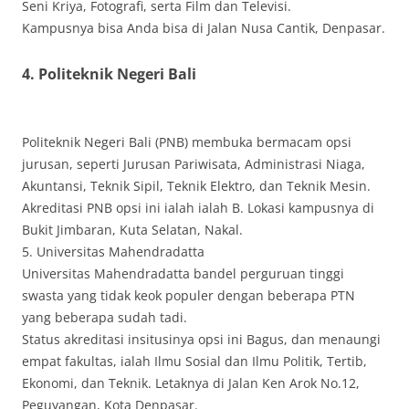
Seni Kriya, Fotografi, serta Film dan Televisi.
Kampusnya bisa Anda bisa di Jalan Nusa Cantik, Denpasar.
4. Politeknik Negeri Bali
Politeknik Negeri Bali (PNB) membuka bermacam opsi
jurusan, seperti Jurusan Pariwisata, Administrasi Niaga,
Akuntansi, Teknik Sipil, Teknik Elektro, dan Teknik Mesin.
Akreditasi PNB opsi ini ialah ialah B. Lokasi kampusnya di
Bukit Jimbaran, Kuta Selatan, Nakal.
5. Universitas Mahendradatta
Universitas Mahendradatta bandel perguruan tinggi
swasta yang tidak keok populer dengan beberapa PTN
yang beberapa sudah tadi.
Status akreditasi insitusinya opsi ini Bagus, dan menaungi
empat fakultas, ialah Ilmu Sosial dan Ilmu Politik, Tertib,
Ekonomi, dan Teknik. Letaknya di Jalan Ken Arok No.12,
Peguyangan, Kota Denpasar.